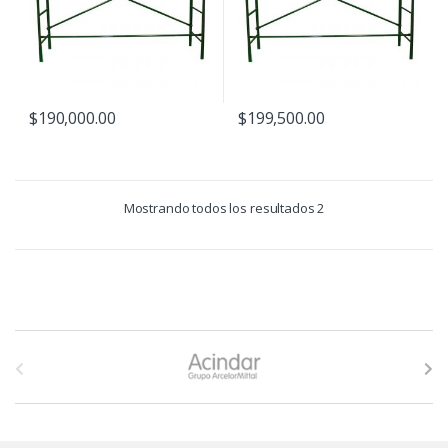
$
190,000.00
$
199,500.00
Mostrando todos los resultados 2
B
r
a