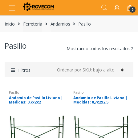
Skip
Skip
to
to
0
navigation
content
Inicio
Ferreteria
Andamios
Pasillo
Pasillo
Mostrando todos los resultados 2
Filtros
Pasillo
Pasillo
Andamio de Pasillo Liviano |
Andamio de Pasillo Liviano |
Medidas: 0,7x2x2
Medidas: 0,7x2x2,5