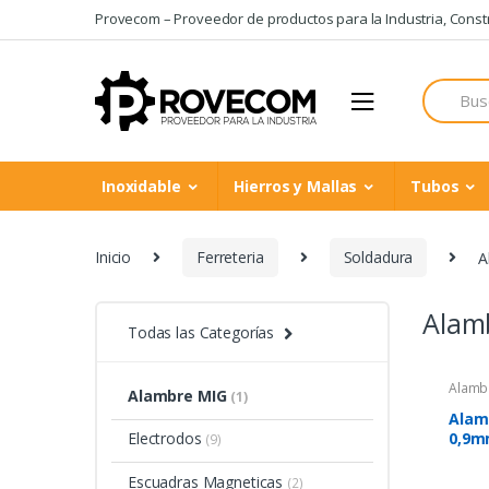
Skip
Skip
Provecom – Proveedor de productos para la Industria, Constru
to
to
navigation
content
Search
for:
Inoxidable
Hierros y Mallas
Tubos
Inicio
Ferreteria
Soldadura
A
Alam
Todas las Categorías
Alamb
Alambre MIG
(1)
Alam
0,9mm
Electrodos
(9)
Escuadras Magneticas
(2)