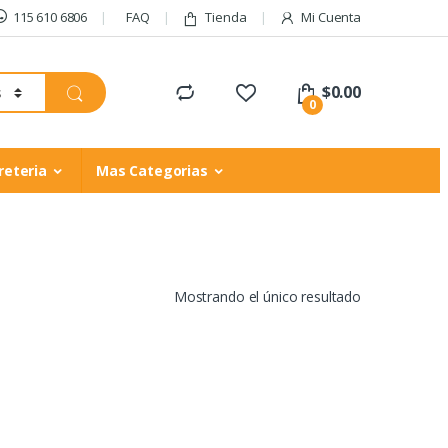
115 610 6806
FAQ
Tienda
Mi Cuenta
$
0.00
0
reteria
Mas Categorias
Mostrando el único resultado