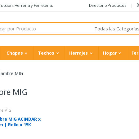
cción, Herrería y Ferretería.
Directorio Productos
Chapas
Techos
Herrajes
Hogar
Fer
lambre MIG
bre MIG
re MIG
bre MIG ACINDAR x
 | Rollo x 15K