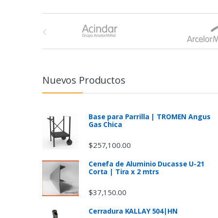
B
r
a
n
Nuevos Productos
d
s
Base para Parrilla | TROMEN Angus
Gas Chica
C
$
257,100.00
a
Cenefa de Aluminio Ducasse U-21
Corta | Tira x 2 mtrs
r
$
37,150.00
o
Cerradura KALLAY 504|HN
u