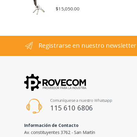
$
15,050.00
s
e
l
Registrarse en nuestro newsletter
Comuníquese a nuestro Whatsapp
115 610 6806
Información de Contacto
Av. constituyentes 3762 - San Martín