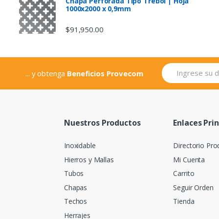
Chapa Perforada Tipo Trebol | Hoja
1000x2000 x 0,9mm
$
91,950.00
... y obtenga
Beneficios Provecom
Nuestros Productos
Enlaces Pri
Inoxidable
Directorio Pro
Hierros y Mallas
Mi Cuenta
Tubos
Carrito
Chapas
Seguir Orden
Techos
Tienda
Herrajes