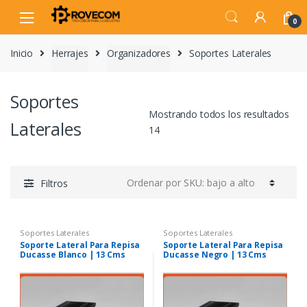
Skip
Skip
to
to
0
navigation
content
Inicio
Herrajes
Organizadores
Soportes Laterales
Soportes
Mostrando todos los resultados
Laterales
14
Filtros
Soportes Laterales
Soportes Laterales
Soporte Lateral Para Repisa
Soporte Lateral Para Repisa
Ducasse Blanco | 13 Cms
Ducasse Negro | 13 Cms