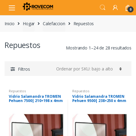
Skip
Skip
to
to
0
navigation
content
Inicio
Hogar
Calefaccion
Repuestos
Repuestos
Mostrando 1–24 de 28 resultados
Filtros
Repuestos
Repuestos
Vidrio Salamandra TROMEN
Vidrio Salamandra TROMEN
Pehuen 7500| 210×198 x 4mm
Pehuen 9500| 238×250 x 4mm