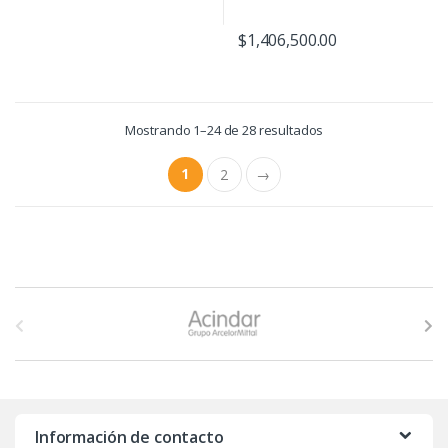
$
1,406,500.00
Mostrando 1–24 de 28 resultados
1
2
→
B
r
a
n
Información de contacto