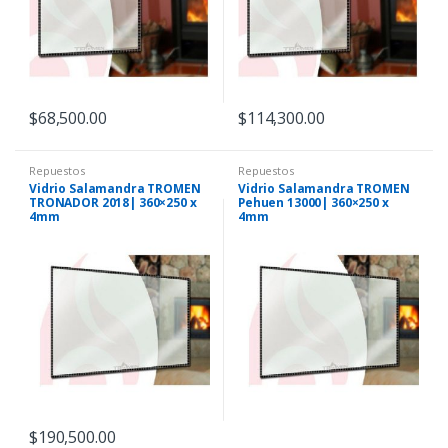
$
68,500.00
$
114,300.00
Repuestos
Repuestos
Vidrio Salamandra TROMEN
Vidrio Salamandra TROMEN
TRONADOR 2018| 360×250 x
Pehuen 13000| 360×250 x
4mm
4mm
$
190,500.00