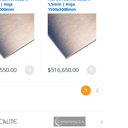
| Hoja
1,5mm | Hoja
3000mm
1500x3000mm
550.00
$
516,650.00
1
2