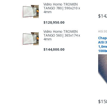
Vidrio Horno TROMEN
TANGO 780| 590x210 x
4mm
$
14
$
120,950.00
Vidrio Horno TROMEN
AISI 3
TANGO 560| 365x174 x
Chap
4mm
AISI 
1,0m
$
144,000.00
1000
$
15