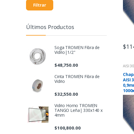
Filtrar
Últimos Productos
$
11
Soga TROMEN Fibra de
Vidrio|1/2"
$
48,750.00
AISI 3
Chap
Cinta TROMEN Fibra de
AISI 
Vidrio
0,9m
1000
$
32,550.00
Vidrio Horno TROMEN
TANGO Leña| 330x140 x
4mm
$
100,800.00