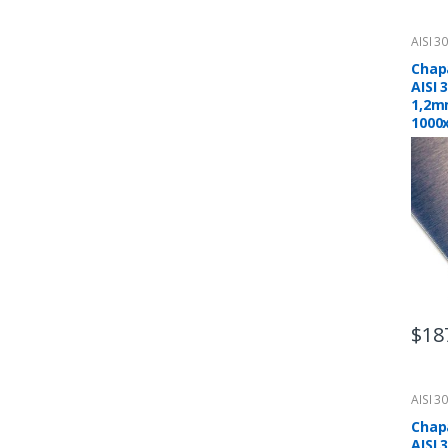
AISI 3
Chap
AISI 
1,2m
1000
$
18
AISI 3
Chap
AISI 