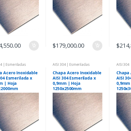
4,550.00
$
179,000.00
$
214,
04 | Esmeriladas
AISI 304 | Esmeriladas
AISI 304
a Acero Inoxidable
Chapa Acero Inoxidable
Chapa 
304 Esmerilada x
AISI 304 Esmerilada x
AISI 30
m | Hoja
0,9mm | Hoja
0,9mm 
x2000mm
1250x2500mm
1250x