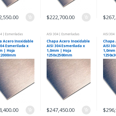
2,550.00
$
222,700.00
$
267,
04 | Esmeriladas
AISI 304 | Esmeriladas
AISI 304
a Acero Inoxidable
Chapa Acero Inoxidable
Chapa 
304 Esmerilada x
AISI 304 Esmerilada x
AISI 30
m | Hoja
1,0mm | Hoja
1,0mm 
x2000mm
1250x2500mm
1250x
8,400.00
$
247,450.00
$
296,