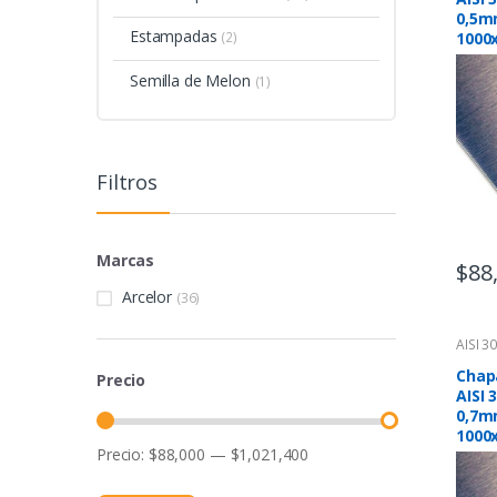
0,5m
Estampadas
1000
(2)
Semilla de Melon
(1)
Filtros
Marcas
$
88
Arcelor
(36)
AISI 3
Chap
Precio
AISI 
0,7m
1000
Precio:
$88,000
—
$1,021,400