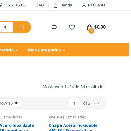
115 610 6806
FAQ
Tienda
Mi Cuenta
$
0.00
0
reteria
Mas Categorias
Mostrando 1–24 de 36 resultados
→
of 2
 | Esmeriladas
AISI 304 | Esmeriladas
Acero Inoxidable
Chapa Acero Inoxidable
4 Esmerilada x
AISI 304 Esmerilada x