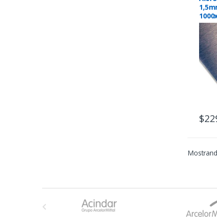
1,5m
1000
$
22
Mostrand
B
r