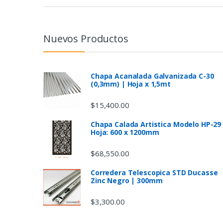
a
n
Nuevos Productos
d
s
Chapa Acanalada Galvanizada C-30
(0,3mm) | Hoja x 1,5mt
C
$
15,400.00
a
Chapa Calada Artistica Modelo HP-29
Hoja: 600 x 1200mm
r
$
68,550.00
o
Corredera Telescopica STD Ducasse
u
Zinc Negro | 300mm
s
$
3,300.00
e