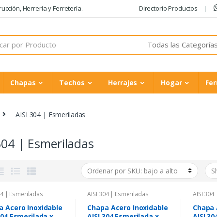
cción, Herrería y Ferretería.
Directorio Productos
Chapas
Techos
Herrajes
Hogar
Fer
AISI 304 | Esmeriladas
304 | Esmeriladas
04 | Esmeriladas
AISI 304 | Esmeriladas
AISI 304
a Acero Inoxidable
Chapa Acero Inoxidable
Chapa 
304 Esmerilada x
AISI 304 Esmerilada x
AISI 30