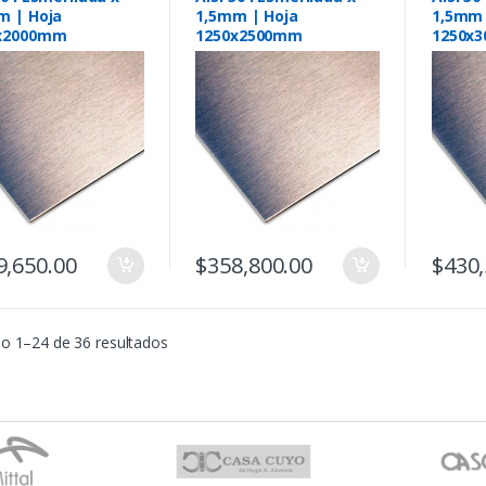
m | Hoja
1,5mm | Hoja
1,5mm 
x2000mm
1250x2500mm
1250x
9,650.00
$
358,800.00
$
430,
o 1–24 de 36 resultados