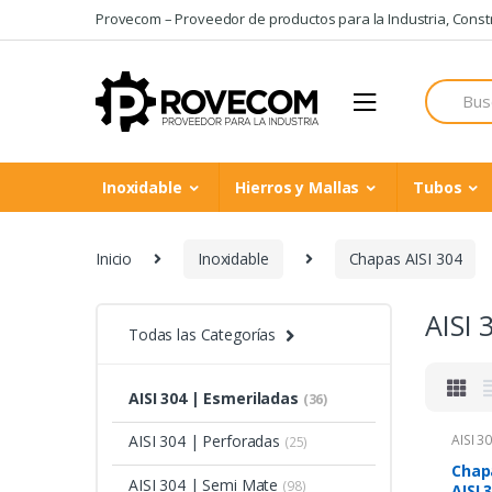
Skip
Skip
Provecom – Proveedor de productos para la Industria, Constru
to
to
navigation
content
Search
for:
Inoxidable
Hierros y Mallas
Tubos
Inicio
Inoxidable
Chapas AISI 304
AISI 
Todas las Categorías
AISI 304 | Esmeriladas
(36)
AISI 304 | Perforadas
AISI 3
(25)
Chap
AISI 304 | Semi Mate
(98)
AISI 