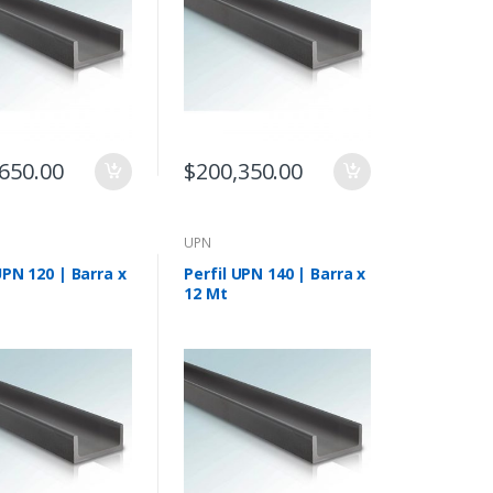
650.00
$
200,350.00
UPN
UPN 120 | Barra x
Perfil UPN 140 | Barra x
12 Mt