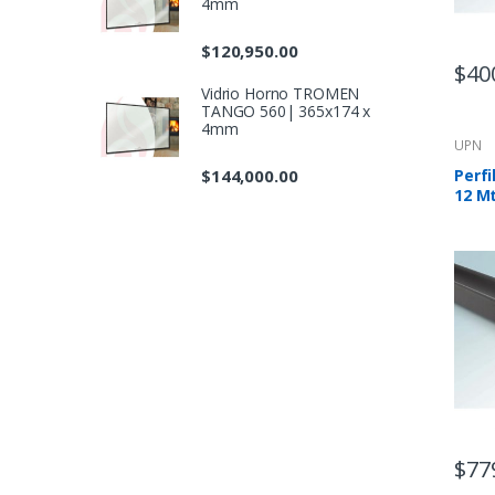
4mm
$
120,950.00
$
40
Vidrio Horno TROMEN
TANGO 560| 365x174 x
4mm
UPN
Perfi
$
144,000.00
12 M
$
77