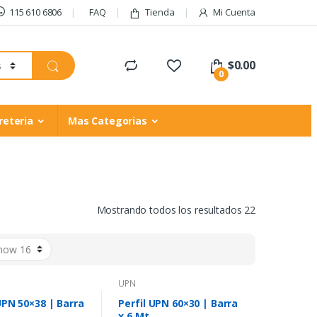
115 610 6806
FAQ
Tienda
Mi Cuenta
$
0.00
0
reteria
Mas Categorias
Mostrando todos los resultados 22
UPN
UPN 50×38 | Barra
Perfil UPN 60×30 | Barra
x 6 Mt