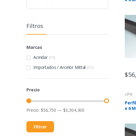
Filtros
Marcas
Acindar
(11)
Importados / Arcelor Mittal
(11)
$
56
Precio
UPN
Perfi
x 6 M
Precio:
$56,750
—
$3,304,300
Filtrar