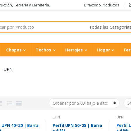
cción, Herrería y Ferretería.
Directorio Productos
Chapas
Techos
Herrajes
Hogar
Fer
UPN
UPN
UPN
l UPN 40×20 | Barra
Perfil UPN 50×25 | Barra
Perfil 
t
x 6 Mt
x 6 Mt