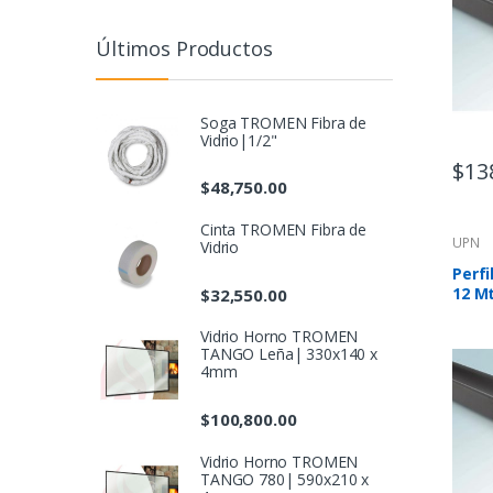
Últimos Productos
Soga TROMEN Fibra de
Vidrio|1/2"
$
13
$
48,750.00
Cinta TROMEN Fibra de
UPN
Vidrio
Perfi
12 M
$
32,550.00
Vidrio Horno TROMEN
TANGO Leña| 330x140 x
4mm
$
100,800.00
Vidrio Horno TROMEN
TANGO 780| 590x210 x