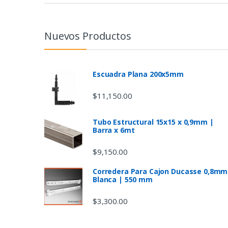
a
n
Nuevos Productos
d
s
Escuadra Plana 200x5mm
C
$
11,150.00
a
Tubo Estructural 15x15 x 0,9mm |
Barra x 6mt
r
$
9,150.00
o
Corredera Para Cajon Ducasse 0,8mm
u
Blanca | 550 mm
s
$
3,300.00
e