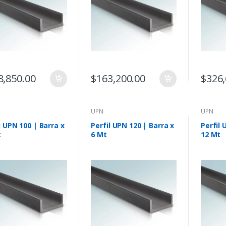
8,850.00
$
163,200.00
$
326,
UPN
UPN
l UPN 100 | Barra x
Perfil UPN 120 | Barra x
Perfil 
t
6 Mt
12 Mt