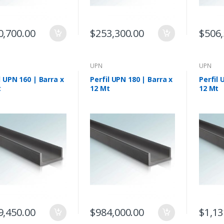
0,700.00
$
253,300.00
$
506,
UPN
UPN
l UPN 160 | Barra x
Perfil UPN 180 | Barra x
Perfil 
t
12 Mt
12 Mt
9,450.00
$
984,000.00
$
1,13