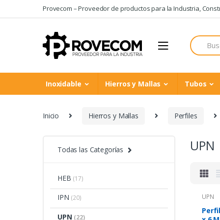
Skip
Skip
Provecom – Proveedor de productos para la Industria, Constru
to
to
navigation
content
Search
for:
Inoxidable
Hierros y Mallas
Tubos
Inicio
Hierros y Mallas
Perfiles
UPN
Todas las Categorías
HEB
(17)
IPN
UPN
(20)
Perfi
UPN
(22)
x 6 M