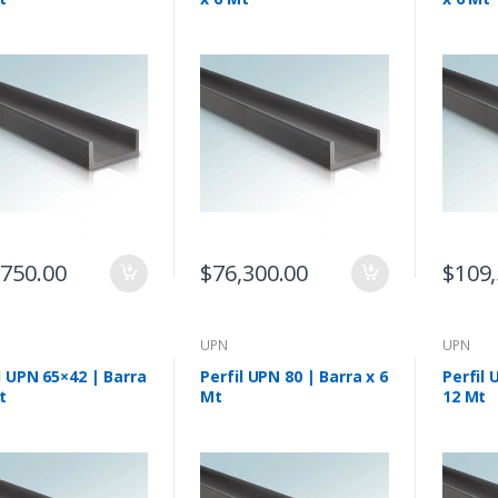
,750.00
$
76,300.00
$
109,
UPN
UPN
l UPN 65×42 | Barra
Perfil UPN 80 | Barra x 6
Perfil 
t
Mt
12 Mt