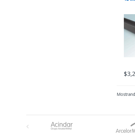
$
3,
Mostrand
B
r