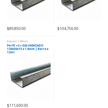
$
89,850.00
$
104,750.00
Espesor 1,60mm
Perfil «C» GALVANIZADO
120x50x15 x 1,6mm | Barra x
12mt
$
111,600.00