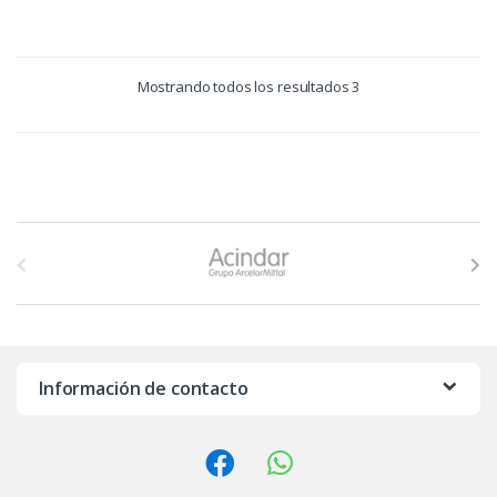
Mostrando todos los resultados 3
B
r
a
n
Información de contacto
d
s