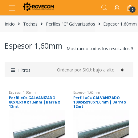
Skip
Skip
to
to
0
navigation
content
Inicio
Techos
Perfiles "C" Galvanizados
Espesor 1,60mm
Espesor 1,60mm
Mostrando todos los resultados 3
Filtros
Espesor 1,60mm
Espesor 1,60mm
Perfil «C» GALVANIZADO
Perfil «C» GALVANIZADO
80x45x10 x 1,6mm | Barra x
100x45x10 x 1,6mm | Barra x
12mt
12mt