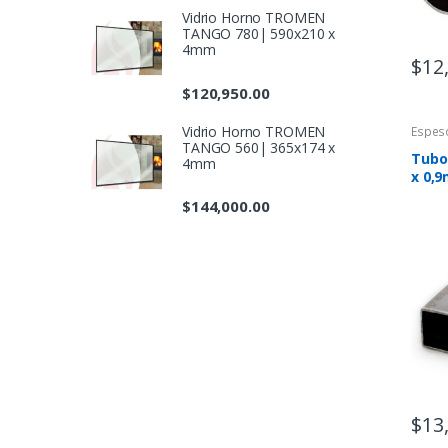
Vidrio Horno TROMEN
TANGO 780| 590x210 x
4mm
$
12
$
120,950.00
Vidrio Horno TROMEN
Espes
TANGO 560| 365x174 x
Tubo
4mm
x 0,
$
144,000.00
$
13