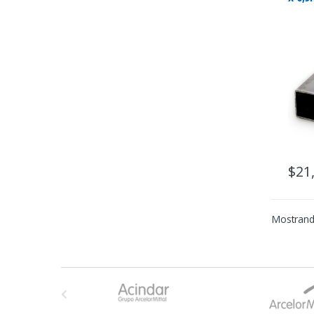
$
21
Mostrand
B
r