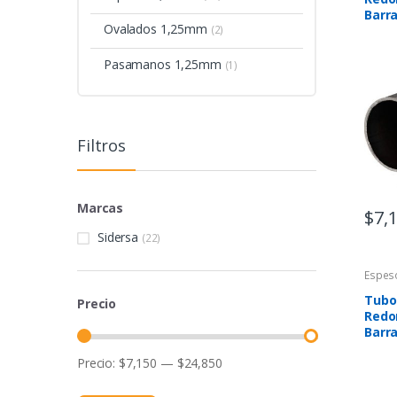
Barr
Ovalados 1,25mm
(2)
Pasamanos 1,25mm
(1)
Filtros
Marcas
$
7,
Sidersa
(22)
Espes
Tubo
Precio
Redo
Barr
Precio:
$7,150
—
$24,850