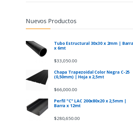
a
n
Nuevos Productos
d
s
Tubo Estructural 30x30 x 2mm | Barr
x 6mt
C
$
33,050.00
a
Chapa Trapezoidal Color Negra C-25
(0,50mm) | Hoja x 2,5mt
r
$
66,000.00
o
Perfil "C" LAC 200x80x20 x 2,5mm |
u
Barra x 12mt
s
$
280,650.00
e