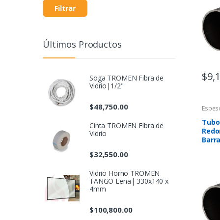
Filtrar
Últimos Productos
$
9,
Soga TROMEN Fibra de
Vidrio|1/2"
$
48,750.00
Espes
Tubo
Cinta TROMEN Fibra de
Redo
Vidrio
Barr
$
32,550.00
Vidrio Horno TROMEN
TANGO Leña| 330x140 x
4mm
$
100,800.00