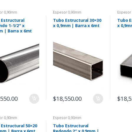
or 0,90mm
Espesor 0,90mm
Espesor
 Estructural
Tubo Estructural 30×30
Tubo E
ndo 1-1/2″ x
x 0,9mm | Barra x 6mt
x 0,9m
m | Barra x 6mt
,550.00
$
18,550.00
$
18,5
or 0,90mm
Espesor 0,90mm
 Estructural 50×20
Tubo Estructural
9mm | Barra x 6mt
Redondo 2″ x 0,9mm |