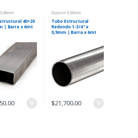
 0,90mm
Espesor 0,90mm
structural 40×20
Tubo Estructural
m | Barra x 6mt
Redondo 1-3/4″ x
0,9mm | Barra x 6mt
50.00
$
21,700.00