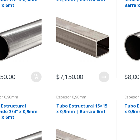
a x 6mt
Barra 
150.00
$
7,150.00
$
8,00
or 0,90mm
Espesor 0,90mm
Espesor
 Estructural
Tubo Estructural 15×15
Tubo E
ndo 3/4″ x 0,9mm |
x 0,9mm | Barra x 6mt
x 0,9m
a x 6mt