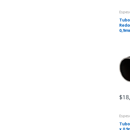
Espes
Tubo
Redo
0,9m
$
18
Espes
Tubo
x 0,