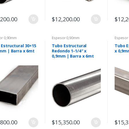
,200.00
$
12,200.00
$
12,2
or 0,90mm
Espesor 0,90mm
Espesor
 Estructural 30×15
Tubo Estructural
Tubo E
9mm | Barra x 6mt
Redondo 1-1/4″ x
x 0,9m
0,9mm | Barra x 6mt
,800.00
$
15,350.00
$
15,3