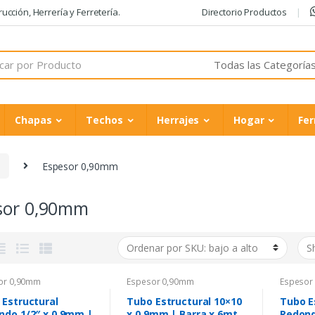
cción, Herrería y Ferretería.
Directorio Productos
Chapas
Techos
Herrajes
Hogar
Fer
F
Espesor 0,90mm
sor 0,90mm
or 0,90mm
Espesor 0,90mm
Espesor
 Estructural
Tubo Estructural 10×10
Tubo E
ndo 1/2″ x 0,9mm |
x 0,9mm | Barra x 6mt
Redond