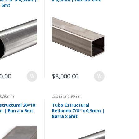
x 6mt
0.00
$
8,000.00
 0,90mm
Espesor 0,90mm
structural 20×10
Tubo Estructural
m | Barra x 6mt
Redondo 7/8″ x 0,9mm |
Barra x 6mt