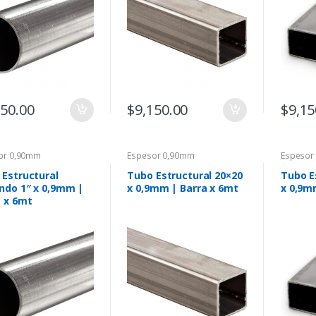
150.00
$
9,150.00
$
9,15
or 0,90mm
Espesor 0,90mm
Espesor
 Estructural
Tubo Estructural 20×20
Tubo E
ndo 1″ x 0,9mm |
x 0,9mm | Barra x 6mt
x 0,9m
a x 6mt