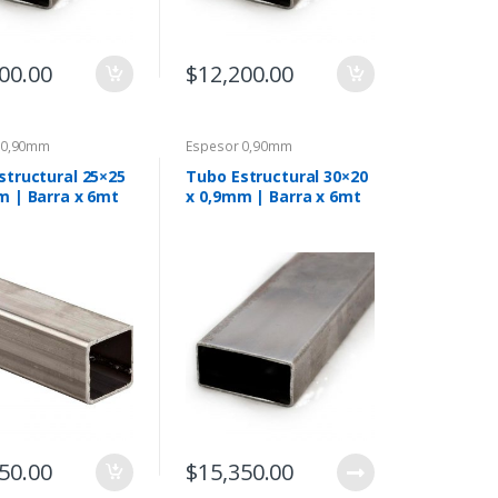
00.00
$
12,200.00
 0,90mm
Espesor 0,90mm
structural 25×25
Tubo Estructural 30×20
m | Barra x 6mt
x 0,9mm | Barra x 6mt
50.00
$
15,350.00