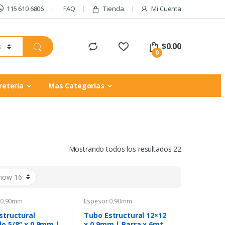
115 610 6806
FAQ
Tienda
Mi Cuenta
$
0.00
0
reteria
Mas Categorias
Mostrando todos los resultados 22
 0,90mm
Espesor 0,90mm
structural
Tubo Estructural 12×12
o 5/8″ x 0,9mm |
x 0,9mm | Barra x 6mt