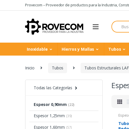
Skip
Skip
Provecom – Proveedor de productos para la Industria, Constru
to
to
navigation
content
Search
for:
Inoxidable
Hierros y Mallas
Tubos
Inicio
Tubos
Tubos Estructurales LA
Espe
Todas las Categorías
Espesor 0,90mm
(22)
Espesor 1,25mm
Espes
(39)
Tubo
Espesor 1,60mm
(57)
Redo