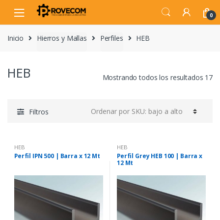
Skip
Skip
to
to
0
navigation
content
Inicio
Hierros y Mallas
Perfiles
HEB
HEB
Mostrando todos los resultados 17
Filtros
HEB
HEB
Perfil IPN 500 | Barra x 12 Mt
Perfil Grey HEB 100 | Barra x
12 Mt