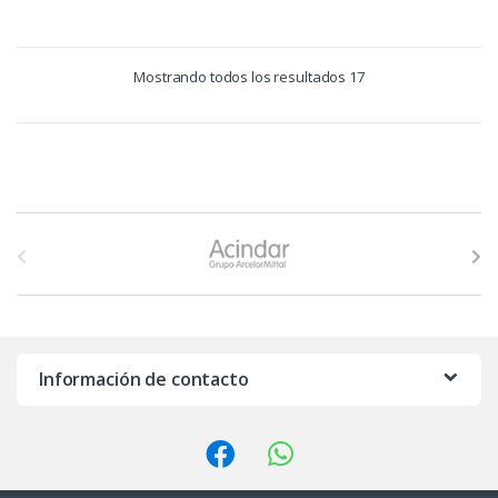
Mostrando todos los resultados 17
B
r
a
n
Información de contacto
d
s