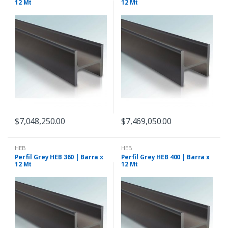
12 Mt
12 Mt
$
7,048,250.00
$
7,469,050.00
HEB
HEB
Perfil Grey HEB 360 | Barra x
Perfil Grey HEB 400 | Barra x
12 Mt
12 Mt