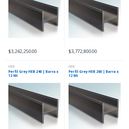
$
3,242,250.00
$
3,772,800.00
HEB
HEB
Perfil Grey HEB 240 | Barra x
Perfil Grey HEB 260 | Barra x
12 Mt
12 Mt