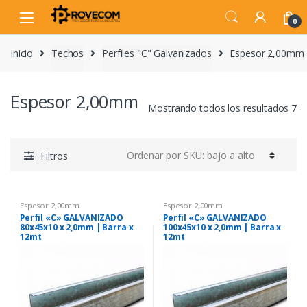
Skip
Skip
to
to
0
navigation
content
Inicio
Techos
Perfiles "C" Galvanizados
Espesor 2,00mm
Espesor 2,00mm
Mostrando todos los resultados 7
Filtros
Espesor 2,00mm
Espesor 2,00mm
Perfil «C» GALVANIZADO
Perfil «C» GALVANIZADO
80x45x10 x 2,0mm | Barra x
100x45x10 x 2,0mm | Barra x
12mt
12mt