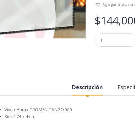
Agregar a la Lista
$
144,00
Q
u
a
n
t
i
t
y
Descripción
Especi
Vidrio Horno TROMEN TANGO 560
365×174 x 4mm