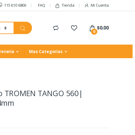
115 610 6806
FAQ
Tienda
Mi Cuenta
$
0.00
0
reteria
Mas Categorias
rno TROMEN TANGO 560|
 4mm