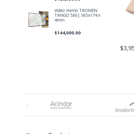
Vidrio Horno TROMEN
TANGO 560| 365x174 x
4mm
$
144,000.00
$
3,9
B
r
a