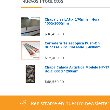
n
Nuevos Productos
d
s
Chapa Lisa LAF x 0,70mm | Hoja
1000x2000mm
C
$
36,450.00
a
Corredera Telescopica Push-On
Ducasse Zinc Plateado | 400mm
r
$
15,400.00
o
Chapa Calada Artistica Modelo HP-17
u
Hoja: 600 x 1200mm
s
$
68,550.00
e
l
Registrarse en nuestro newsletter