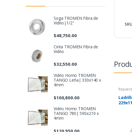
Soga TROMEN Fibra de
Vidrio|1/2"
SK
$
48,750.00
Cinta TROMEN Fibra de
Vidrio
Produ
$
32,550.00
Vidrio Horno TROMEN
TANGO Leña| 330x140 x
4mm
Repues
$
100,800.00
Ladril
229x1
Vidrio Horno TROMEN
TANGO 780| 590x210 x
4mm
$
120,950.00