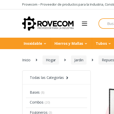
Skip
Skip
Provecom – Proveedor de productos para la Industria, Constru
to
to
navigation
content
Search
for:
Inoxidable
Hierros y Mallas
Tubos
Inicio
Hogar
Jardin
Repues
Todas las Categorías
Bases
(8)
Combos
(20)
Fogoneros
(3)