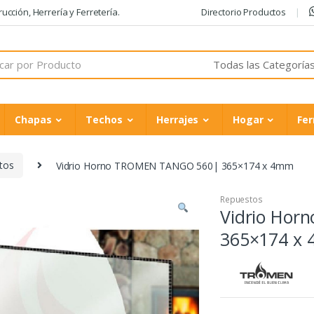
cción, Herrería y Ferretería.
Directorio Productos
Chapas
Techos
Herrajes
Hogar
Fer
tos
Vidrio Horno TROMEN TANGO 560| 365×174 x 4mm
Repuestos
Vidrio Ho
365×174 x