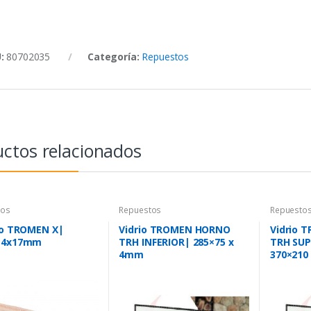
U:
80702035
Categoría:
Repuestos
ctos relacionados
tos
Repuestos
Repuesto
lo TROMEN X|
Vidrio TROMEN HORNO
Vidrio
14x17mm
TRH INFERIOR| 285×75 x
TRH SUP
4mm
370×210