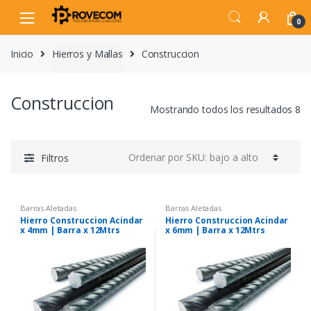
Skip
Skip
to
to
0
navigation
content
Inicio
Hierros y Mallas
Construccion
Construccion
Mostrando todos los resultados 8
Filtros
Barras Aletadas
Barras Aletadas
Hierro Construccion Acindar
Hierro Construccion Acindar
x 4mm | Barra x 12Mtrs
x 6mm | Barra x 12Mtrs