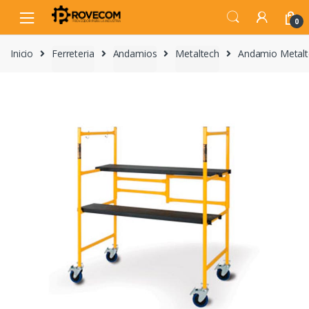
Skip
Skip
to
to
0
navigation
content
Inicio
Ferreteria
Andamios
Metaltech
Andamio Metalte