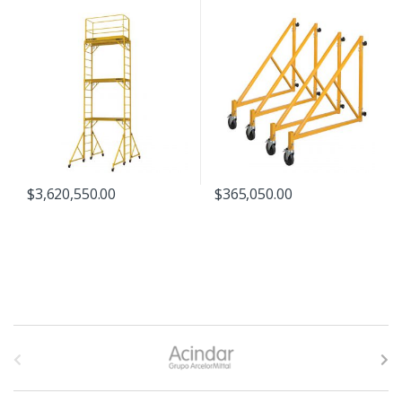
$
3,620,550.00
$
365,050.00
B
r