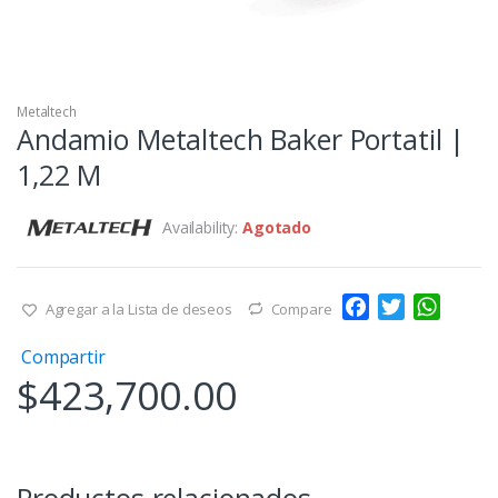
Metaltech
Andamio Metaltech Baker Portatil |
1,22 M
Availability:
Agotado
F
T
W
Agregar a la Lista de deseos
Compare
a
w
h
Compartir
c
i
a
$
423,700.00
e
t
t
b
t
s
o
e
A
o
r
p
k
p