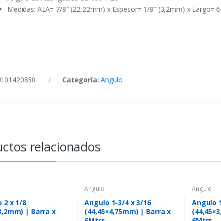
Medidas: ALA= 7/8″ (22,22mm) x Espesor= 1/8″ (3,2mm) x Largo= 
U:
01420830
Categoría:
Angulo
ctos relacionados
Angulo
Angulo
 2 x 1/8
Angulo 1-3/4 x 3/16
Angulo 1
3,2mm) | Barra x
(44,45×4,75mm) | Barra x
(44,45×3
6Mtrs
6Mtrs