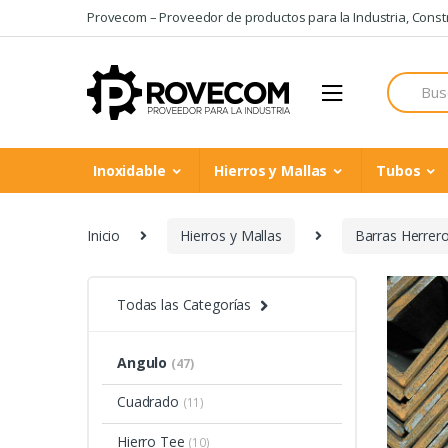
Skip
Skip
Provecom – Proveedor de productos para la Industria, Constru
to
to
navigation
content
Search
for:
Inoxidable
Hierros y Mallas
Tubos
Inicio
Hierros y Mallas
Barras Herrer
Todas las Categorías
Angulo
(47)
Cuadrado
(11)
Hierro Tee
(10)