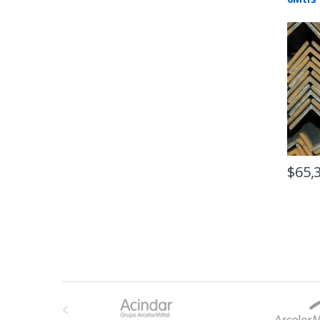
$
65,
B