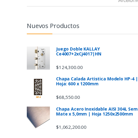
r
a
n
Nuevos Productos
d
s
Juego Doble KALLAY
Ce4007+2xCj4017|HN
C
$
124,300.00
a
Chapa Calada Artistica Modelo HP-4 |
Hoja: 600 x 1200mm
r
$
68,550.00
o
Chapa Acero Inoxidable AISI 304L Sem
u
Mate x 5,0mm | Hoja 1250x2500mm
s
$
1,062,200.00
e