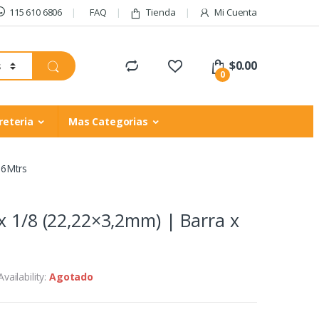
115 610 6806
FAQ
Tienda
Mi Cuenta
$
0.00
0
reteria
Mas Categorias
 6Mtrs
x 1/8 (22,22×3,2mm) | Barra x
Availability:
Agotado