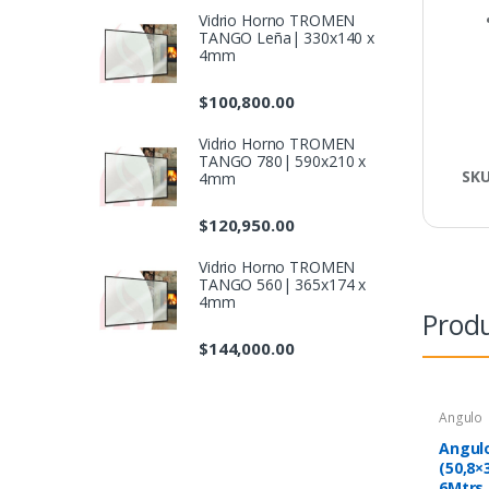
Vidrio Horno TROMEN
TANGO Leña| 330x140 x
4mm
$
100,800.00
Vidrio Horno TROMEN
TANGO 780| 590x210 x
SK
4mm
$
120,950.00
Vidrio Horno TROMEN
TANGO 560| 365x174 x
4mm
Produ
$
144,000.00
Angulo
Angulo
(50,8×
6Mtrs