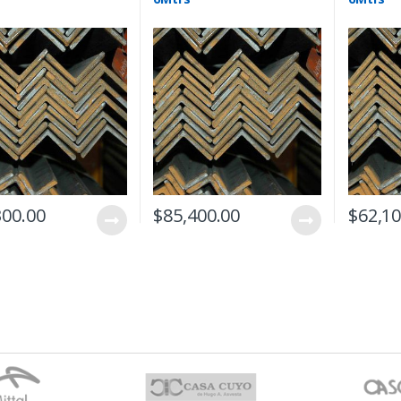
300.00
$
85,400.00
$
62,10