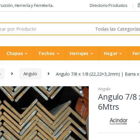
cción, Herrería y Ferretería.
Directorio Productos
Chapas
Techos
Herrajes
Hogar
Fer
o
Angulo
Angulo 7/8 x 1/8 (22,22×3,2mm) | Barra x
Angulo
Angulo 7/8 
6Mtrs