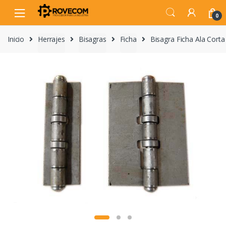
Skip
Skip
to
to
0
navigation
content
Inicio
Herrajes
Bisagras
Ficha
Bisagra Ficha Ala Cor