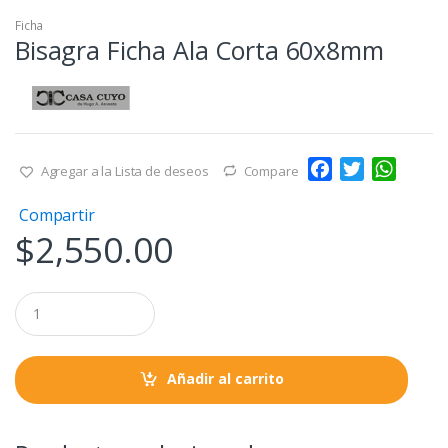
Ficha
Bisagra Ficha Ala Corta 60x8mm
F
T
W
Agregar a la Lista de deseos
Compare
a
w
h
Compartir
c
i
a
$
2,550.00
e
t
t
b
t
s
o
e
A
Q
o
r
p
u
a
k
p
n
t
Añadir al carrito
i
t
y