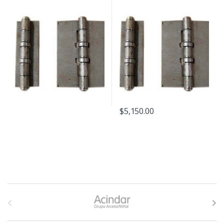
$
5,150.00
B
r