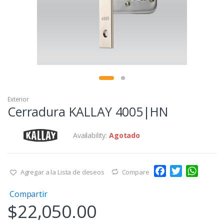
Exterior
Cerradura KALLAY 4005|HN
Availability:
Agotado
F
T
W
Agregar a la Lista de deseos
Compare
a
w
h
Compartir
c
i
a
$
22,050.00
e
t
t
b
t
s