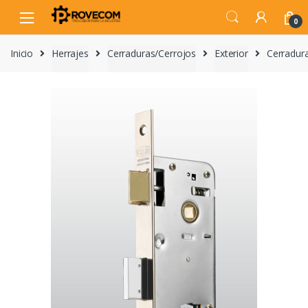
Skip
Skip
to
to
0
navigation
content
Inicio
Herrajes
Cerraduras/Cerrojos
Exterior
Cerradu