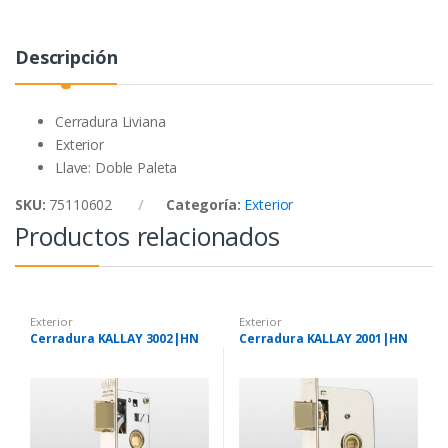
o
e
A
o
r
p
Descripción
k
p
Cerradura Liviana
Exterior
Llave: Doble Paleta
SKU:
75110602
Categoría:
Exterior
Productos relacionados
Exterior
Exterior
Cerradura KALLAY 3002|HN
Cerradura KALLAY 2001|HN