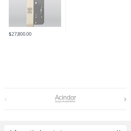
$
27,800.00
B
r
a
n