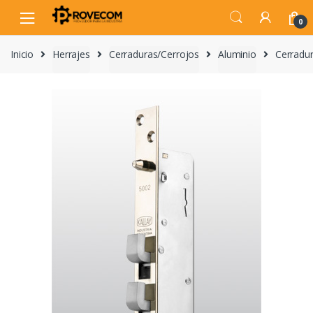
Skip
Skip
to
to
0
navigation
content
Inicio
Herrajes
Cerraduras/Cerrojos
Aluminio
Cerradu