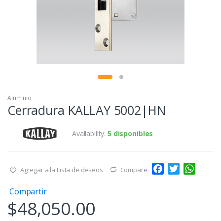
Aluminio
Cerradura KALLAY 5002|HN
Availability:
5 disponibles
F
T
W
Agregar a la Lista de deseos
Compare
a
w
h
Compartir
c
i
a
$
48,050.00
e
t
t
b
t
s