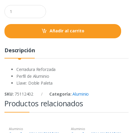
o
e
A
Q
o
r
p
u
a
k
p
n
t
Añadir al carrito
i
t
y
Descripción
Cerradura Reforzada
Perfil de Aluminio
Llave: Doble Paleta
SKU:
75112402
Categoría:
Aluminio
Productos relacionados
Aluminio
Aluminio