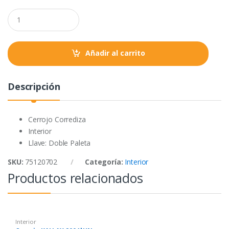
o
e
A
Q
o
r
p
u
a
k
p
n
t
Añadir al carrito
i
t
y
Descripción
Cerrojo Corrediza
Interior
Llave: Doble Paleta
SKU:
75120702
Categoría:
Interior
Productos relacionados
Interior