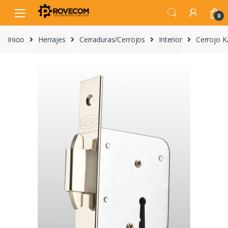
Skip
Skip
to
to
0
navigation
content
Inicio
Herrajes
Cerraduras/Cerrojos
Interior
Cerrojo 