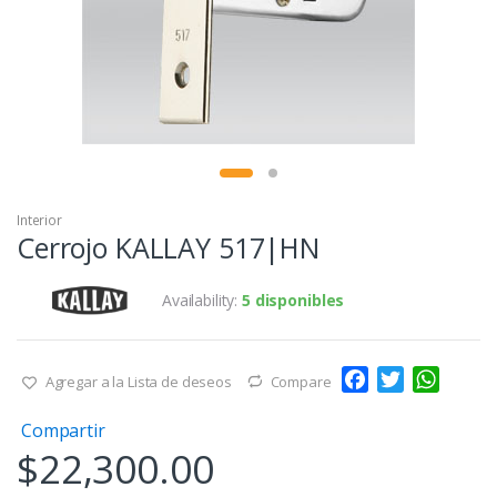
Interior
Cerrojo KALLAY 517|HN
Availability:
5 disponibles
F
T
W
Agregar a la Lista de deseos
Compare
a
w
h
Compartir
c
i
a
$
22,300.00
e
t
t
b
t
s