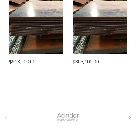
$
613,200.00
$
803,100.00
B
r
a