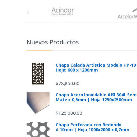
B
r
a
n
Nuevos Productos
d
s
Chapa Calada Artistica Modelo HP-19
Hoja: 600 x 1200mm
C
$
78,850.00
a
Chapa Acero Inoxidable AISI 304L Sem
Mate x 0,5mm | Hoja 1250x2500mm
r
$
125,000.00
o
Chapa Perforada con Redondo
u
d:10mm | Hoja 1000x2000 x 0,7mm