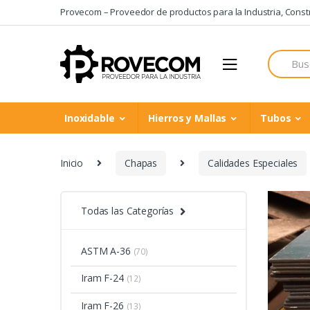
Skip
Skip
Provecom – Proveedor de productos para la Industria, Constru
to
to
navigation
content
Search
for:
Inoxidable
Hierros y Mallas
Tubos
Inicio
Chapas
Calidades Especiales
Todas las Categorías
ASTM A-36
(70)
Iram F-24
(12)
Iram F-26
(13)