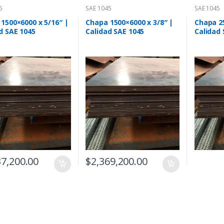
5
SAE 1045
SAE 1045
1500×6000 x 5/16″ |
Chapa 1500×6000 x 3/8″ |
Chapa 25
d SAE 1045
Calidad SAE 1045
Calidad 
37,200.00
$
2,369,200.00