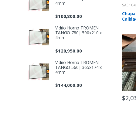
4mm
SAE 104
Chapa 
$
100,800.00
Calida
Vidrio Horno TROMEN
TANGO 780| 590x210 x
4mm
$
120,950.00
Vidrio Horno TROMEN
TANGO 560| 365x174 x
4mm
$
144,000.00
$
2,0