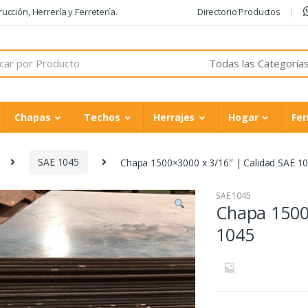
cción, Herrería y Ferretería.
Directorio Productos
Chapas
Techos
Herrajes
Hogar
Fer
SAE 1045
Chapa 1500×3000 x 3/16″ | Calidad SAE 1
SAE 1045
Chapa 1500
1045