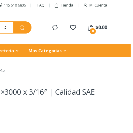
115 610 6806
FAQ
Tienda
Mi Cuenta
$
0.00
0
reteria
Mas Categorias
045
×3000 x 3/16″ | Calidad SAE