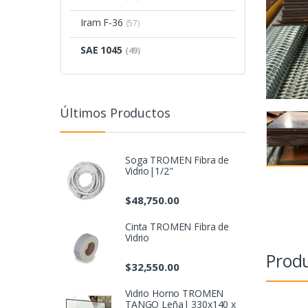
Iram F-36
(57)
SAE 1045
(49)
Últimos Productos
Soga TROMEN Fibra de
Vidrio|1/2"
$
48,750.00
Cinta TROMEN Fibra de
Vidrio
Produ
$
32,550.00
Vidrio Horno TROMEN
TANGO Leña| 330x140 x