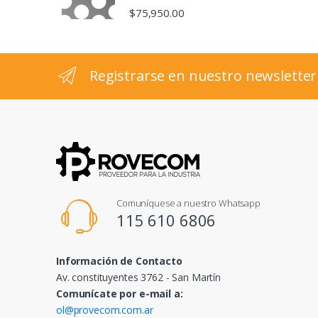
s
$
75,950.00
e
l
Registrarse en nuestro newsletter
Comuníquese a nuestro Whatsapp
115 610 6806
Información de Contacto
Av. constituyentes 3762 - San Martín
Comunícate por e-mail a:
ol@provecom.com.ar