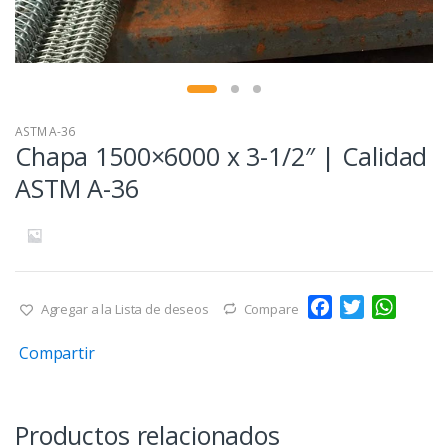
ASTM A-36
Chapa 1500×6000 x 3-1/2″ | Calidad
ASTM A-36
F
T
W
Agregar a la Lista de deseos
Compare
a
w
h
Compartir
c
i
a
e
t
t
b
t
s
o
e
A
Productos relacionados