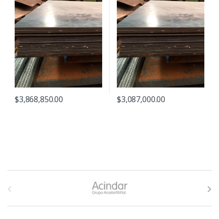
$
3,868,850.00
$
3,087,000.00
B
r
a