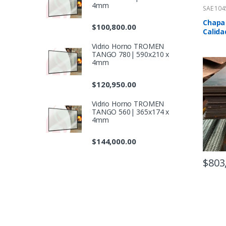
4mm
SAE 104
Chapa 
$
100,800.00
Calida
Vidrio Horno TROMEN
TANGO 780| 590x210 x
4mm
$
120,950.00
Vidrio Horno TROMEN
TANGO 560| 365x174 x
4mm
$
144,000.00
$
803