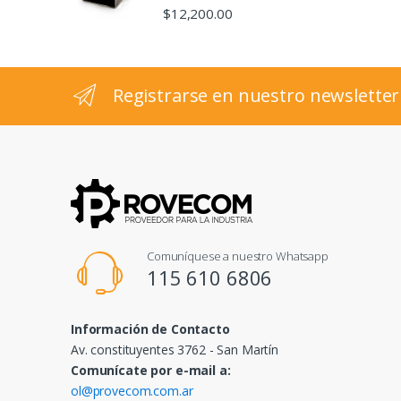
s
$
12,200.00
e
l
Registrarse en nuestro newsletter
Comuníquese a nuestro Whatsapp
115 610 6806
Información de Contacto
Av. constituyentes 3762 - San Martín
Comunícate por e-mail a:
ol@provecom.com.ar