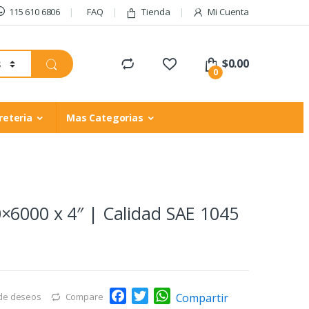
115 610 6806
FAQ
Tienda
Mi Cuenta
$
0.00
0
reteria
Mas Categorias
×6000 x 4″ | Calidad SAE 1045
F
T
W
Compartir
 de deseos
Compare