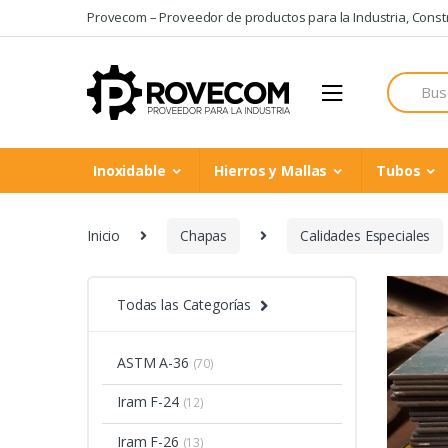
Skip
Skip
Provecom – Proveedor de productos para la Industria, Constru
to
to
navigation
content
Search
for:
Inoxidable
Hierros y Mallas
Tubos
Inicio
Chapas
Calidades Especiales
Todas las Categorías
ASTM A-36
(70)
Iram F-24
(12)
Iram F-26
(13)