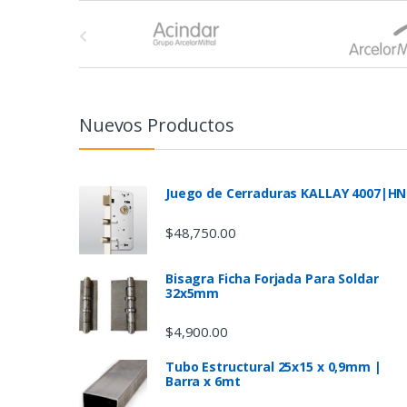
B
r
a
n
Nuevos Productos
d
s
Juego de Cerraduras KALLAY 4007|HN
C
$
48,750.00
a
Bisagra Ficha Forjada Para Soldar
32x5mm
r
$
4,900.00
o
Tubo Estructural 25x15 x 0,9mm |
u
Barra x 6mt