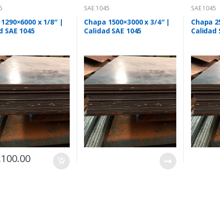
5
SAE 1045
SAE 1045
1290×6000 x 1/8″ |
Chapa 1500×3000 x 3/4″ |
Chapa 25
d SAE 1045
Calidad SAE 1045
Calidad 
,100.00