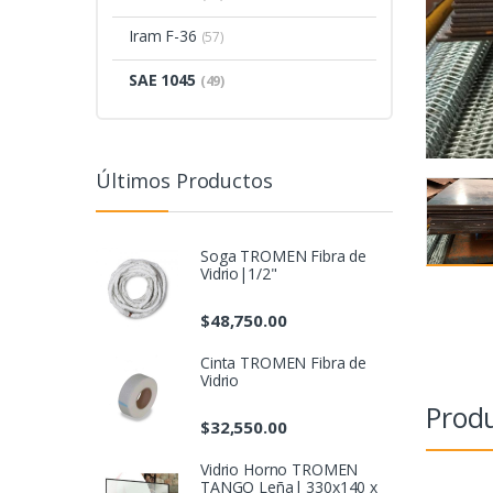
Iram F-36
(57)
SAE 1045
(49)
Últimos Productos
Soga TROMEN Fibra de
Vidrio|1/2"
$
48,750.00
Cinta TROMEN Fibra de
Vidrio
Produ
$
32,550.00
Vidrio Horno TROMEN
TANGO Leña| 330x140 x