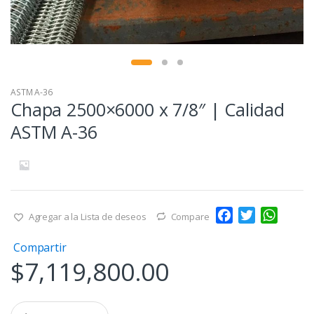
ASTM A-36
Chapa 2500×6000 x 7/8″ | Calidad
ASTM A-36
F
T
W
Agregar a la Lista de deseos
Compare
a
w
h
Compartir
c
i
a
$
7,119,800.00
e
t
t
b
t
s
o
e
A
Q