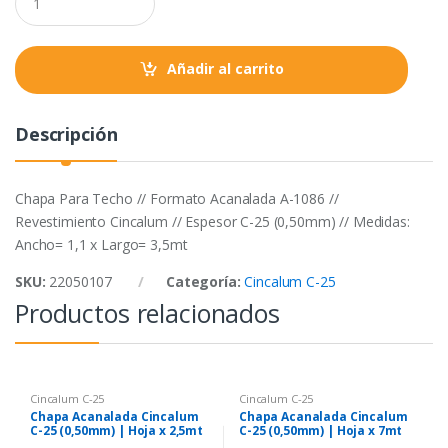
o
r
p
u
a
k
p
n
t
Añadir al carrito
i
t
y
Descripción
Chapa Para Techo // Formato Acanalada A-1086 //
Revestimiento Cincalum // Espesor C-25 (0,50mm) // Medidas:
Ancho= 1,1 x Largo= 3,5mt
SKU:
22050107
Categoría:
Cincalum C-25
Productos relacionados
Cincalum C-25
Cincalum C-25
Chapa Acanalada Cincalum
Chapa Acanalada Cincalum
C-25 (0,50mm) | Hoja x 2,5mt
C-25 (0,50mm) | Hoja x 7mt