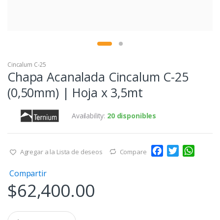
Cincalum C-25
Chapa Acanalada Cincalum C-25
(0,50mm) | Hoja x 3,5mt
Availability:
20 disponibles
F
T
W
Agregar a la Lista de deseos
Compare
a
w
h
Compartir
c
i
a
$
62,400.00
e
t
t
b
t
s
o
e
A
Q