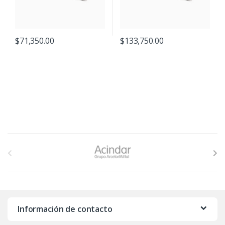
$
71,350.00
$
133,750.00
B
r
a
n
Información de contacto
d