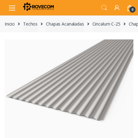
Skip
Skip
to
to
0
navigation
content
Inicio
Techos
Chapas Acanaladas
Cincalum C-25
Chap