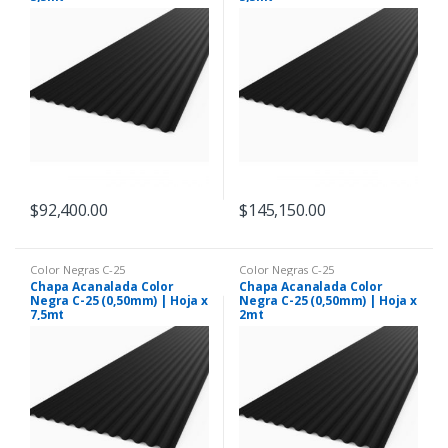
$
92,400.00
$
145,150.00
Color Negras C-25
Color Negras C-25
Chapa Acanalada Color
Chapa Acanalada Color
Negra C-25 (0,50mm) | Hoja x
Negra C-25 (0,50mm) | Hoja x
7,5mt
2mt