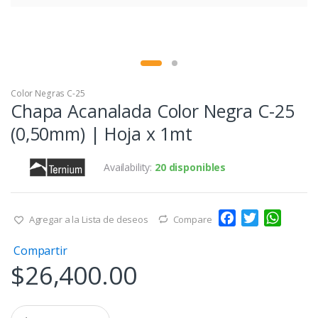
Color Negras C-25
Chapa Acanalada Color Negra C-25
(0,50mm) | Hoja x 1mt
Availability:
20 disponibles
F
T
W
Agregar a la Lista de deseos
Compare
a
w
h
Compartir
c
i
a
$
26,400.00
e
t
t
b
t
s
o
e
A
Q