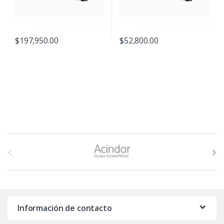
$
197,950.00
$
52,800.00
B
r
a
n
Información de contacto
d