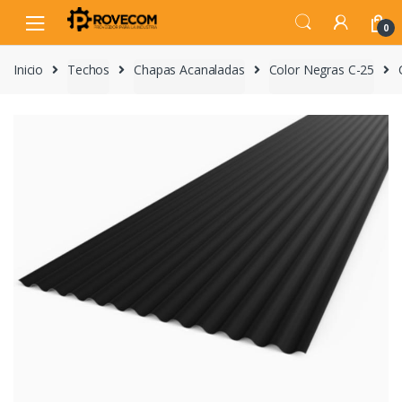
Skip
Skip
to
to
0
navigation
content
Inicio
Techos
Chapas Acanaladas
Color Negras C-25