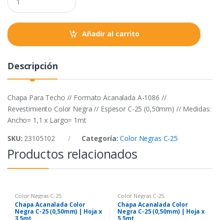
o
r
p
u
a
k
p
n
t
Añadir al carrito
i
t
y
Descripción
Chapa Para Techo // Formato Acanalada A-1086 //
Revestimiento Color Negra // Espesor C-25 (0,50mm) // Medidas:
Ancho= 1,1 x Largo= 1mt
SKU:
23105102
Categoría:
Color Negras C-25
Productos relacionados
Color Negras C-25
Color Negras C-25
Chapa Acanalada Color
Chapa Acanalada Color
Negra C-25 (0,50mm) | Hoja x
Negra C-25 (0,50mm) | Hoja x
3,5mt
5,5mt