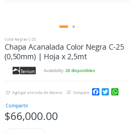
Color Negras C-25
Chapa Acanalada Color Negra C-25
(0,50mm) | Hoja x 2,5mt
Availability:
20 disponibles
F
T
W
Agregar a la Lista de deseos
Compare
a
w
h
Compartir
c
i
a
$
66,000.00
e
t
t
b
t
s
o
e
A
Q