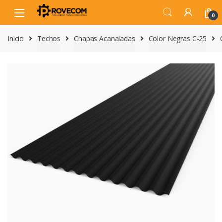
Skip
Skip
to
to
0
navigation
content
Inicio
Techos
Chapas Acanaladas
Color Negras C-25