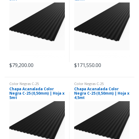
$
79,200.00
$
171,550.00
Color Negras C-25
Color Negras C-25
Chapa Acanalada Color
Chapa Acanalada Color
Negra C-25 (0,50mm) | Hoja x
Negra C-25 (0,50mm) | Hoja x
5mt
4,5mt