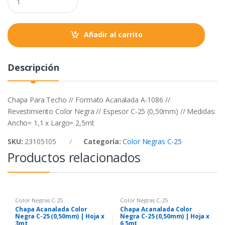
o
r
p
u
a
k
p
n
t
Añadir al carrito
i
t
y
Descripción
Chapa Para Techo // Formato Acanalada A-1086 //
Revestimiento Color Negra // Espesor C-25 (0,50mm) // Medidas:
Ancho= 1,1 x Largo= 2,5mt
SKU:
23105105
Categoría:
Color Negras C-25
Productos relacionados
Color Negras C-25
Color Negras C-25
Chapa Acanalada Color
Chapa Acanalada Color
Negra C-25 (0,50mm) | Hoja x
Negra C-25 (0,50mm) | Hoja x
3mt
6,5mt