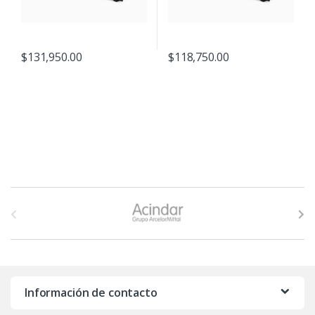
$
131,950.00
$
118,750.00
B
r
a
n
Información de contacto
d