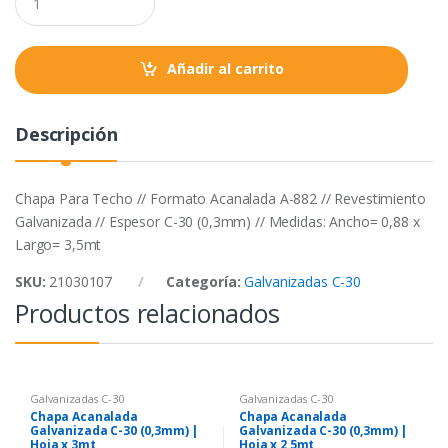
o
r
p
u
a
k
p
n
t
Añadir al carrito
i
t
y
Descripción
Chapa Para Techo // Formato Acanalada A-882 // Revestimiento
Galvanizada // Espesor C-30 (0,3mm) // Medidas: Ancho= 0,88 x
Largo= 3,5mt
SKU:
21030107
Categoría:
Galvanizadas C-30
Productos relacionados
Galvanizadas C-30
Galvanizadas C-30
Chapa Acanalada
Chapa Acanalada
Galvanizada C-30 (0,3mm) |
Galvanizada C-30 (0,3mm) |
Hoja x 3mt
Hoja x 2,5mt