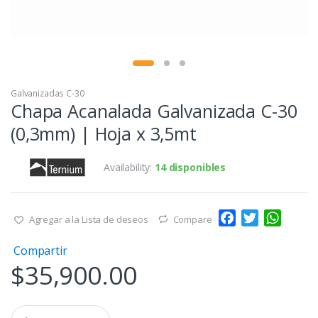
Galvanizadas C-30
Chapa Acanalada Galvanizada C-30
(0,3mm) | Hoja x 3,5mt
Availability:
14 disponibles
F
T
W
Agregar a la Lista de deseos
Compare
a
w
h
Compartir
c
i
a
$
35,900.00
e
t
t
b
t
s
o
e
A
Q