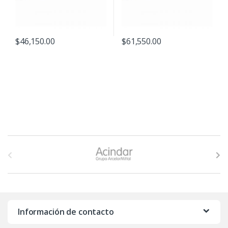
$
46,150.00
$
61,550.00
B
r
a
n
Información de contacto
d