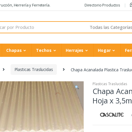
cción, Herrería y Ferretería.
Directorio Productos
Chapas
Techos
Herrajes
Hogar
Fer
Plasticas Traslucidas
Chapa Acanalada Plastica Traslu
Plasticas Traslucidas
Chapa Acana
Hoja x 3,5m