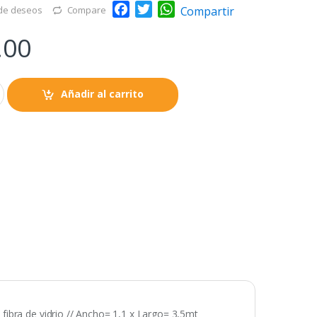
F
T
W
Compartir
 de deseos
Compare
a
w
h
.00
c
i
a
e
t
t
b
t
s
o
e
A
Añadir al carrito
o
r
p
k
p
ibra de vidrio // Ancho= 1,1 x Largo= 3,5mt