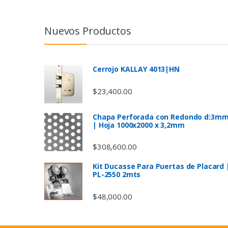
a
n
Nuevos Productos
d
s
Cerrojo KALLAY 4013|HN
C
$
23,400.00
a
Chapa Perforada con Redondo d:3m
| Hoja 1000x2000 x 3,2mm
r
$
308,600.00
o
Kit Ducasse Para Puertas de Placard 
u
PL-2550 2mts
s
$
48,000.00
e