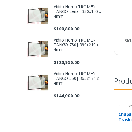
Vidrio Horno TROMEN
TANGO Leña| 330x140 x
4mm
$
100,800.00
Vidrio Horno TROMEN
SK
TANGO 780| 590x210 x
4mm
$
120,950.00
Vidrio Horno TROMEN
TANGO 560| 365x174 x
Produ
4mm
$
144,000.00
Plastica
Chapa 
Traslu