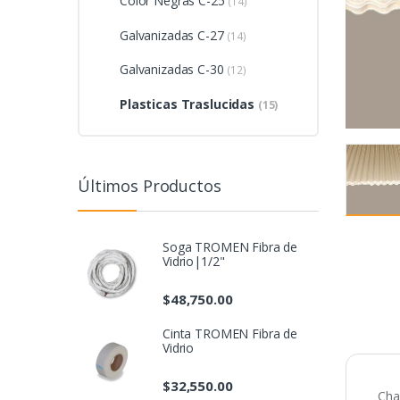
Color Negras C-25
(14)
Galvanizadas C-27
(14)
Galvanizadas C-30
(12)
Plasticas Traslucidas
(15)
Últimos Productos
Soga TROMEN Fibra de
Vidrio|1/2"
$
48,750.00
Cinta TROMEN Fibra de
Vidrio
$
32,550.00
Cha