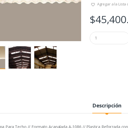
Agregar a la Lista
$
45,400
Q
u
a
n
t
i
t
y
Descripción
pa Para Techo // Formato Acanalada A-1086 // Plastica Reforzada con f