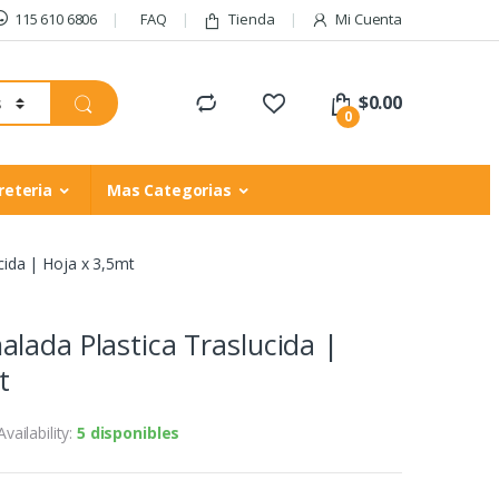
115 610 6806
FAQ
Tienda
Mi Cuenta
$
0.00
0
reteria
Mas Categorias
cida | Hoja x 3,5mt
lada Plastica Traslucida |
t
Availability:
5 disponibles