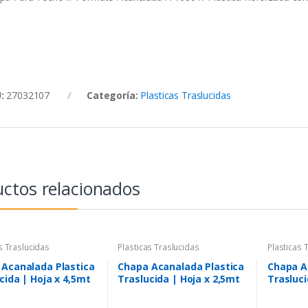
U:
27032107
Categoría:
Plasticas Traslucidas
ctos relacionados
s Traslucidas
Plasticas Traslucidas
Plasticas 
Acanalada Plastica
Chapa Acanalada Plastica
Chapa A
cida | Hoja x 4,5mt
Traslucida | Hoja x 2,5mt
Trasluci