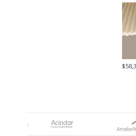
$
58,
B
r