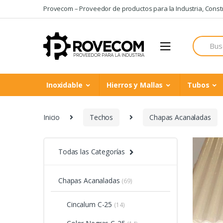
Skip
Skip
Provecom – Proveedor de productos para la Industria, Constru
to
to
navigation
content
Search
for:
Inoxidable
Hierros y Mallas
Tubos
Inicio
Techos
Chapas Acanaladas
Todas las Categorías
Chapas Acanaladas
(69)
Cincalum C-25
(14)