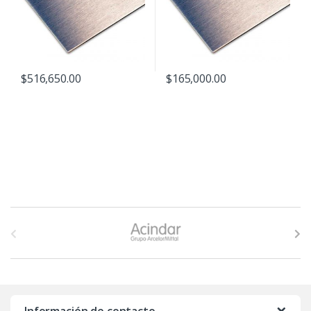
$
516,650.00
$
165,000.00
B
r
a
n