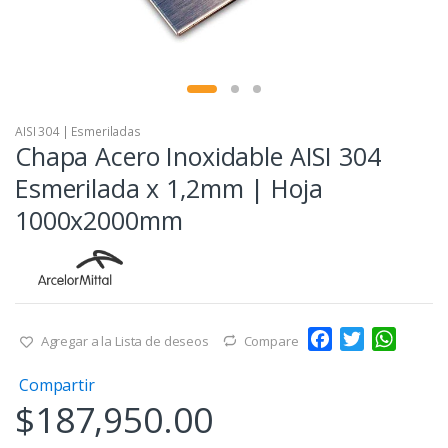
AISI 304 | Esmeriladas
Chapa Acero Inoxidable AISI 304
Esmerilada x 1,2mm | Hoja
1000x2000mm
F
T
W
Agregar a la Lista de deseos
Compare
a
w
h
Compartir
c
i
a
$
187,950.00
e
t
t
b
t
s