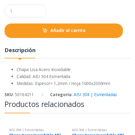
o
e
A
Q
o
r
p
u
a
k
p
n
t
Añadir al carrito
i
t
y
Descripción
Chapa Lisa Acero Inoxidable
Calidad: AISI 304 Esmerilada
Medidas: Espesor= 1,2mm / Hoja 1000x2000mm
SKU:
50164211
Categoría:
AISI 304 | Esmeriladas
Productos relacionados
AISI 304 | Esmeriladas
AISI 304 | Esmeriladas