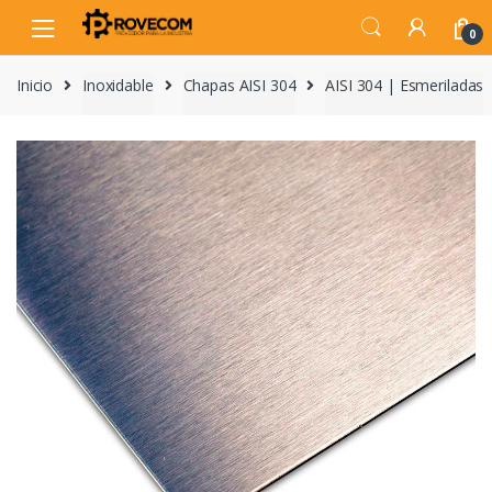
Skip
Skip
to
to
0
navigation
content
Inicio
Inoxidable
Chapas AISI 304
AISI 304 | Esmeriladas