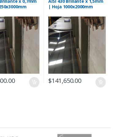
 Brillante x 0,7mm
AISI 430 Brillante x 1,5mm
1250x3000mm
| Hoja 1000x2000mm
400.00
$
141,650.00