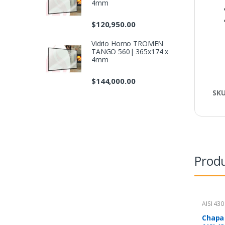
4mm
$
120,950.00
Vidrio Horno TROMEN
TANGO 560| 365x174 x
4mm
$
144,000.00
SK
Produ
AISI 430
Chapa 