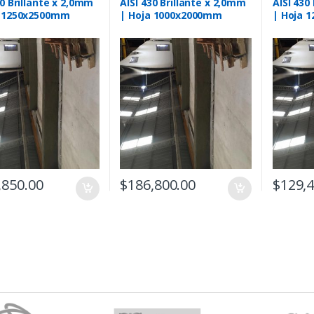
30 Brillante x 2,0mm
AISI 430 Brillante x 2,0mm
AISI 430
a 1250x2500mm
| Hoja 1000x2000mm
| Hoja 
,850.00
$
186,800.00
$
129,