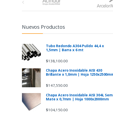
r
a
n
Nuevos Productos
d
s
Tubo Redondo A304 Pulido 44,4 x
1,5mm | Barra x 6 mt
C
$
138,100.00
a
Chapa Acero Inoxidable AISI 430
Brillante x 1,0mm | Hoja 1250x2500m
r
$
147,550.00
o
Chapa Acero Inoxidable AISI 304L Sem
u
Mate x 0,7mm | Hoja 1000x2000mm
s
$
104,150.00