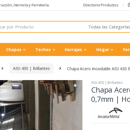
cción, Herrería y Ferretería.
Directorio Productos
Chapas
Techos
Herrajes
Hogar
Fer
AISI 430 | Brillantes
Chapa Acero Inoxidable AISI 430
AISI 430 | Brillantes
Chapa Acero
0,7mm | H