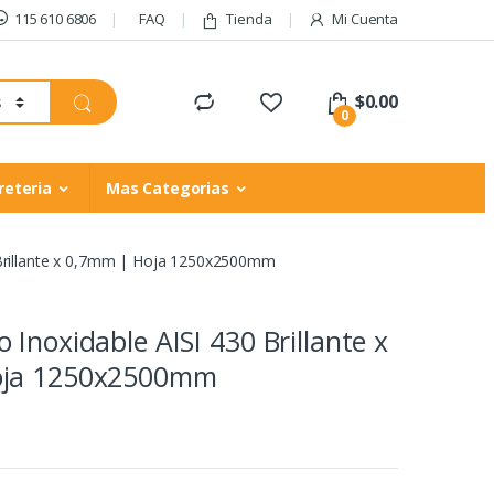
115 610 6806
FAQ
Tienda
Mi Cuenta
$
0.00
0
reteria
Mas Categorias
 Brillante x 0,7mm | Hoja 1250x2500mm
 Inoxidable AISI 430 Brillante x
oja 1250x2500mm