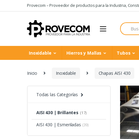
Skip
Skip
Provecom – Proveedor de productos para la Industria, Constru
to
to
navigation
content
Search
for:
Inoxidable
Hierros y Mallas
Tubos
Inicio
Inoxidable
Chapas AISI 430
Todas las Categorías
AISI 430 | Brillantes
(17)
AISI 430 | Esmeriladas
(39)