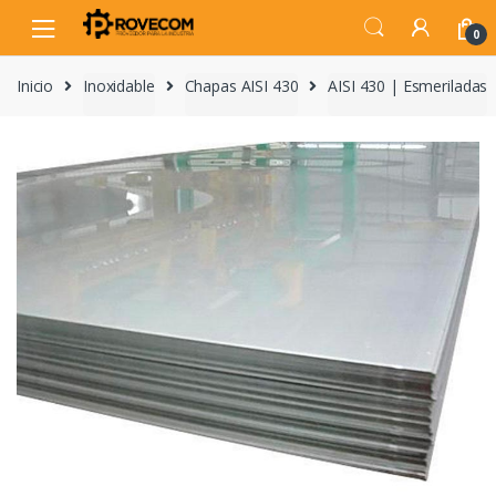
Skip
Skip
to
to
0
navigation
content
Inicio
Inoxidable
Chapas AISI 430
AISI 430 | Esmeriladas