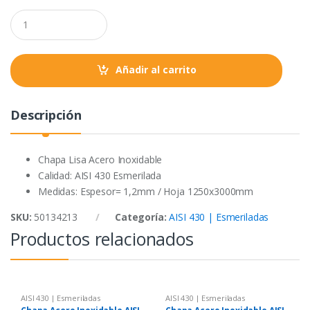
o
e
A
Q
o
r
p
u
a
k
p
n
t
Añadir al carrito
i
t
y
Descripción
Chapa Lisa Acero Inoxidable
Calidad: AISI 430 Esmerilada
Medidas: Espesor= 1,2mm / Hoja 1250x3000mm
SKU:
50134213
Categoría:
AISI 430 | Esmeriladas
Productos relacionados
AISI 430 | Esmeriladas
AISI 430 | Esmeriladas