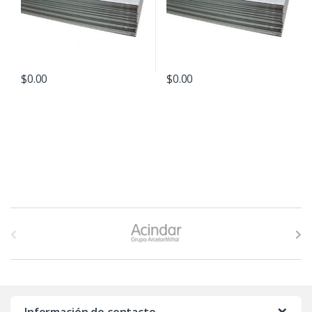
$
0.00
$
0.00
B
r
a
n