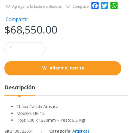
F
T
W
Agregar a la Lista de deseos
Compare
a
w
h
Compartir
c
i
a
$
68,550.00
e
t
t
b
t
s
o
e
A
Q
o
r
p
u
a
k
p
n
t
Añadir al carrito
i
t
y
Descripción
Chapa Calada Artistica
Modelo: HP-12
Hoja: 600 x 1200mm – Peso: 6,5 Kgs
SKU:
30523061
Categoría:
Artisticas