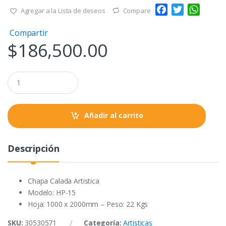
F
T
W
Agregar a la Lista de deseos
Compare
a
w
h
Compartir
c
i
a
$
186,500.00
e
t
t
b
t
s
o
e
A
Q
o
r
p
u
a
k
p
n
t
Añadir al carrito
i
t
y
Descripción
Chapa Calada Artistica
Modelo: HP-15
Hoja: 1000 x 2000mm – Peso: 22 Kgs
SKU:
30530571
Categoría:
Artisticas