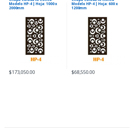
Modelo HP-4 | Hoja: 1000 x
Modelo HP-4 | Hoja: 600 x
2000mm
1200mm
$
173,050.00
$
68,550.00
B