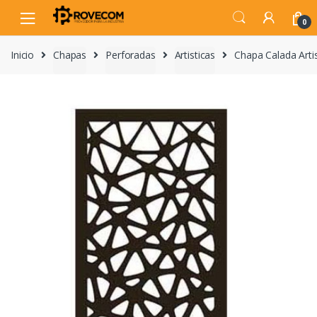
Skip
Skip
to
to
0
navigation
content
Inicio
Chapas
Perforadas
Artisticas
Chapa Calada Art