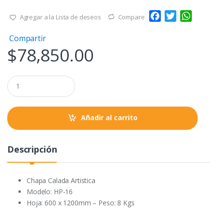
F
T
W
Agregar a la Lista de deseos
Compare
a
w
h
Compartir
c
i
a
$
78,850.00
e
t
t
b
t
s
o
e
A
Q
o
r
p
u
a
k
p
n
t
Añadir al carrito
i
t
y
Descripción
Chapa Calada Artistica
Modelo: HP-16
Hoja: 600 x 1200mm – Peso: 8 Kgs