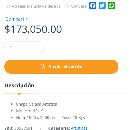
F
T
W
Agregar a la Lista de deseos
Compare
a
w
h
Compartir
c
i
a
$
173,050.00
e
t
t
b
t
s
o
e
A
Q
o
r
p
u
a
k
p
n
t
Añadir al carrito
i
t
y
Descripción
Chapa Calada Artistica
Modelo: HP-19
Hoja: 1000 x 2000mm – Peso: 18 Kgs
SKU:
30537561
Categoría:
Artisticas