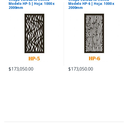
Modelo HP-5 | Hoja: 1000 x
Modelo HP-6 | Hoja: 1000 x
2000mm
2000mm
$
173,050.00
$
173,050.00
B