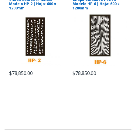
Modelo HP-2 | Hoja: 600 x
Modelo HP-6 | Hoja: 600 x
1200mm
1200mm
$
78,850.00
$
78,850.00
B