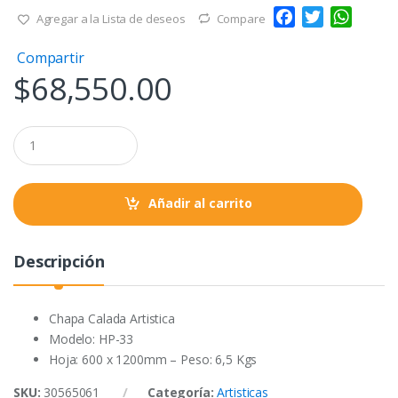
F
T
W
Agregar a la Lista de deseos
Compare
a
w
h
Compartir
c
i
a
$
68,550.00
e
t
t
b
t
s
o
e
A
Q
o
r
p
u
a
k
p
n
t
Añadir al carrito
i
t
y
Descripción
Chapa Calada Artistica
Modelo: HP-33
Hoja: 600 x 1200mm – Peso: 6,5 Kgs
SKU:
30565061
Categoría:
Artisticas