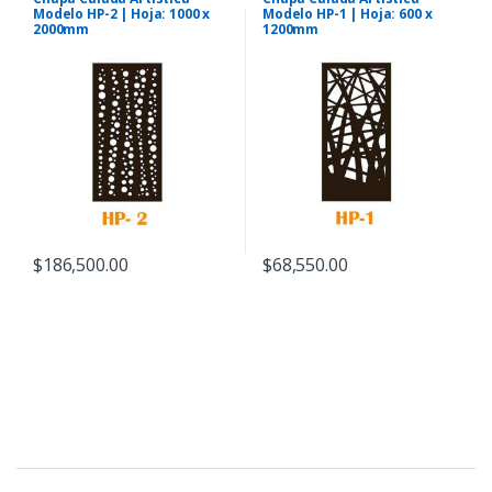
Modelo HP-2 | Hoja: 1000 x
Modelo HP-1 | Hoja: 600 x
2000mm
1200mm
$
186,500.00
$
68,550.00
B