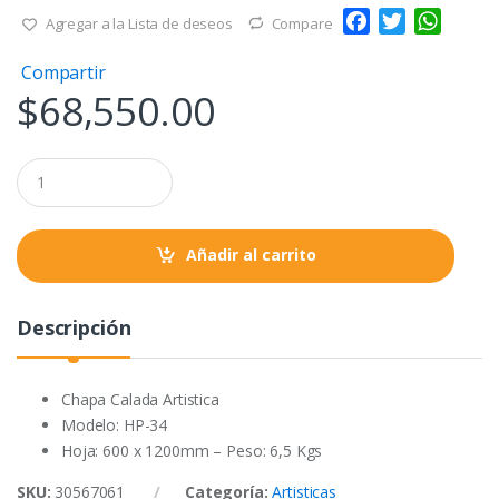
F
T
W
Agregar a la Lista de deseos
Compare
a
w
h
Compartir
c
i
a
$
68,550.00
e
t
t
b
t
s
o
e
A
Q
o
r
p
u
a
k
p
n
t
Añadir al carrito
i
t
y
Descripción
Chapa Calada Artistica
Modelo: HP-34
Hoja: 600 x 1200mm – Peso: 6,5 Kgs
SKU:
30567061
Categoría:
Artisticas