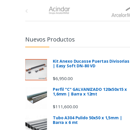
B
r
a
n
Nuevos Productos
d
s
Kit Anexo Ducasse Puertas Divisorias
| Easy Soft DN-80 VD
C
$
6,950.00
a
Perfil "C" GALVANIZADO 120x50x15 x
1,6mm | Barra x 12mt
r
$
111,600.00
o
Tubo A304 Pulido 50x50 x 1,5mm |
u
Barra x 6 mt