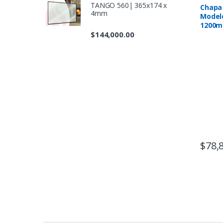
TANGO 560| 365x174 x
Chapa 
4mm
Modelo
1200
$
144,000.00
$
78,