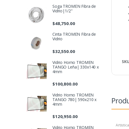
Soga TROMEN Fibra de
Vidrio|1/2"
$
48,750.00
Cinta TROMEN Fibra de
Vidrio
$
32,550.00
SK
Vidrio Horno TROMEN
TANGO Leña| 330x140 x
4mm
$
100,800.00
Vidrio Horno TROMEN
Produ
TANGO 780| 590x210 x
4mm
$
120,950.00
Artistic
Vidrio Horno TROMEN