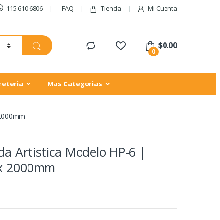
115 610 6806
FAQ
Tienda
Mi Cuenta
$
0.00
0
reteria
Mas Categorias
x 2000mm
a Artistica Modelo HP-6 |
 x 2000mm