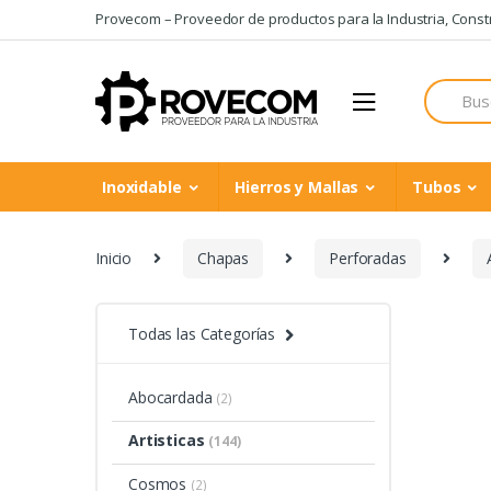
Skip
Skip
Provecom – Proveedor de productos para la Industria, Constru
to
to
navigation
content
Search
for:
Inoxidable
Hierros y Mallas
Tubos
Inicio
Chapas
Perforadas
Todas las Categorías
Abocardada
(2)
Artisticas
(144)
Cosmos
(2)