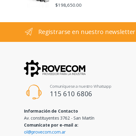
s
$
198,650.00
e
l
Registrarse en nuestro newsletter
Comuníquese a nuestro Whatsapp
115 610 6806
Información de Contacto
Av. constituyentes 3762 - San Martín
Comunícate por e-mail a:
ol@provecom.com.ar