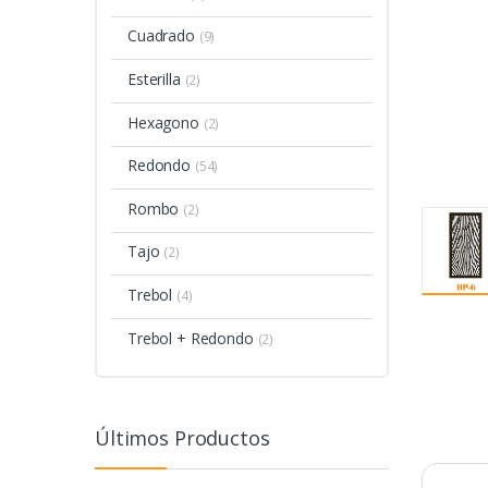
Cuadrado
(9)
Esterilla
(2)
Hexagono
(2)
Redondo
(54)
Rombo
(2)
Tajo
(2)
Trebol
(4)
Trebol + Redondo
(2)
Últimos Productos