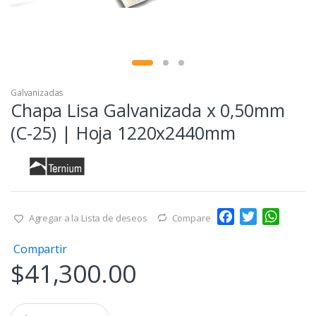
Galvanizadas
Chapa Lisa Galvanizada x 0,50mm
(C-25) | Hoja 1220x2440mm
F
T
W
Agregar a la Lista de deseos
Compare
a
w
h
Compartir
c
i
a
$
41,300.00
e
t
t
b
t
s
o
e
A
Q