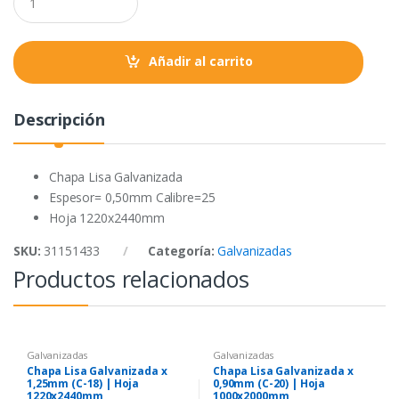
o
r
p
u
a
k
p
n
t
Añadir al carrito
i
t
y
Descripción
Chapa Lisa Galvanizada
Espesor= 0,50mm Calibre=25
Hoja 1220x2440mm
SKU:
31151433
Categoría:
Galvanizadas
Productos relacionados
Galvanizadas
Galvanizadas
Chapa Lisa Galvanizada x
Chapa Lisa Galvanizada x
1,25mm (C-18) | Hoja
0,90mm (C-20) | Hoja
1220x2440mm
1000x2000mm