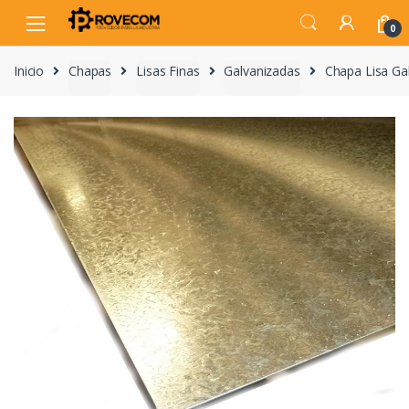
Skip
Skip
to
to
0
navigation
content
Inicio
Chapas
Lisas Finas
Galvanizadas
Chapa Lisa G