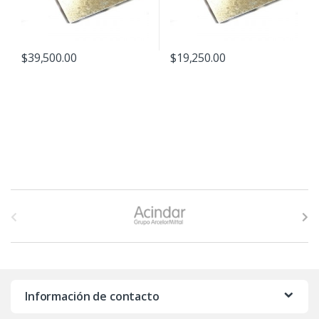
$
39,500.00
$
19,250.00
B
r
a
n
Información de contacto
d