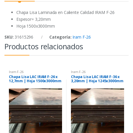
o
r
p
k
p
Chapa Lisa Laminada en Caliente Calidad IRAM F-26
Espesor= 3,20mm
Hoja 1500x3000mm
SKU:
31615296
Categoría:
Iram F-26
Productos relacionados
Iram F-26
Iram F-26
Chapa Lisa LAC IRAM F-26 x
Chapa Lisa LAC IRAM F-36 x
12,7mm | Hoja 1500x3000mm
3,20mm | Hoja 1245x3000mm