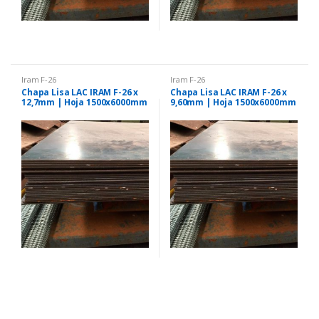
Iram F-26
Iram F-26
Chapa Lisa LAC IRAM F-26 x
Chapa Lisa LAC IRAM F-26 x
12,7mm | Hoja 1500x6000mm
9,60mm | Hoja 1500x6000mm