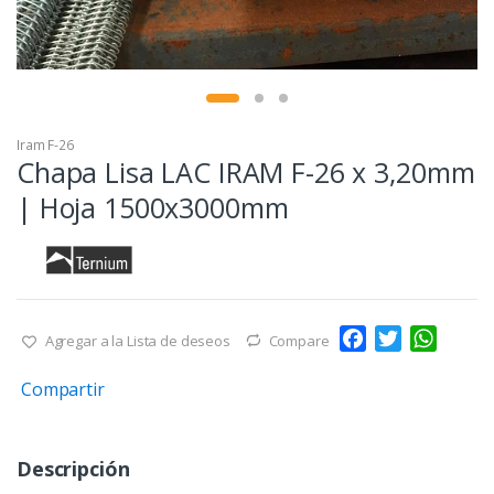
Iram F-26
Chapa Lisa LAC IRAM F-26 x 3,20mm
| Hoja 1500x3000mm
F
T
W
Agregar a la Lista de deseos
Compare
a
w
h
Compartir
c
i
a
e
t
t
b
t
s
Descripción
o
e
A