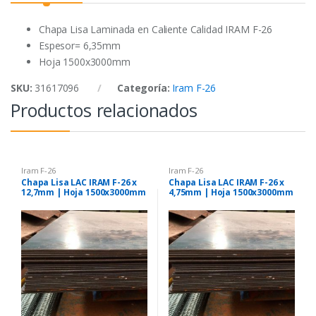
o
r
p
k
p
Chapa Lisa Laminada en Caliente Calidad IRAM F-26
Espesor= 6,35mm
Hoja 1500x3000mm
SKU:
31617096
Categoría:
Iram F-26
Productos relacionados
Iram F-26
Iram F-26
Chapa Lisa LAC IRAM F-26 x
Chapa Lisa LAC IRAM F-26 x
12,7mm | Hoja 1500x3000mm
4,75mm | Hoja 1500x3000mm