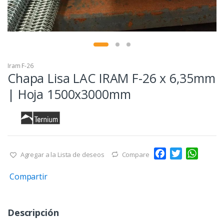
Iram F-26
Chapa Lisa LAC IRAM F-26 x 6,35mm
| Hoja 1500x3000mm
F
T
W
Agregar a la Lista de deseos
Compare
a
w
h
Compartir
c
i
a
e
t
t
b
t
s
Descripción
o
e
A