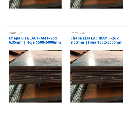
Iram F-26
Iram F-26
Chapa Lisa LAC IRAM F-26 x
Chapa Lisa LAC IRAM F-26 x
6,35mm | Hoja 1500x6000mm
9,60mm | Hoja 1500x3000mm