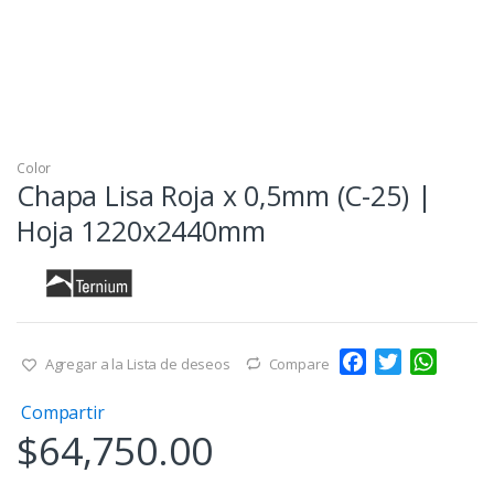
Color
Chapa Lisa Roja x 0,5mm (C-25) |
Hoja 1220x2440mm
F
T
W
Agregar a la Lista de deseos
Compare
a
w
h
Compartir
c
i
a
$
64,750.00
e
t
t
b
t
s