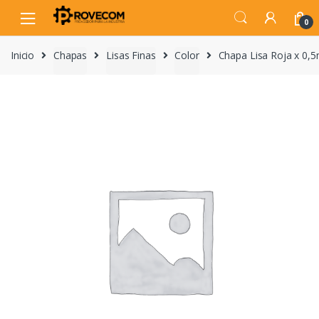
Skip
Skip
to
to
0
navigation
content
Inicio
Chapas
Lisas Finas
Color
Chapa Lisa Roja x 0