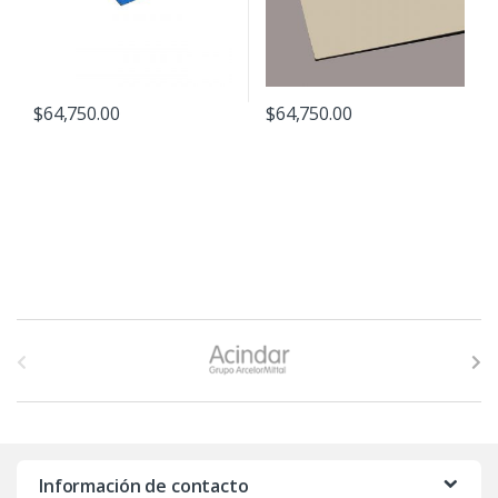
$
64,750.00
$
64,750.00
B
r
a
n
Información de contacto