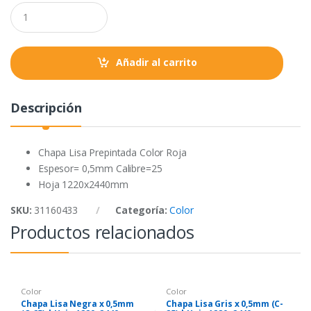
o
e
A
Q
o
r
p
u
a
k
p
n
t
Añadir al carrito
i
t
y
Descripción
Chapa Lisa Prepintada Color Roja
Espesor= 0,5mm Calibre=25
Hoja 1220x2440mm
SKU:
31160433
Categoría:
Color
Productos relacionados
Color
Color
Chapa Lisa Negra x 0,5mm
Chapa Lisa Gris x 0,5mm (C-