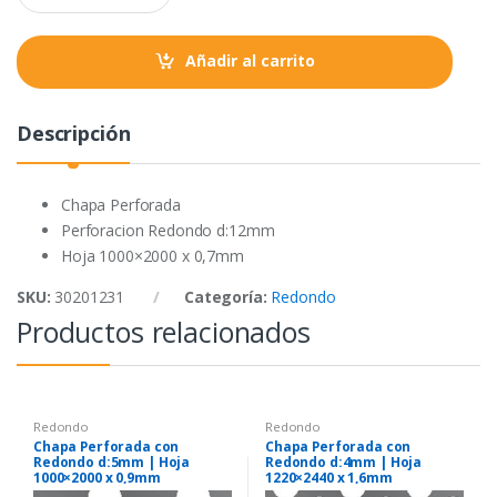
a
k
p
n
t
Añadir al carrito
i
t
y
Descripción
Chapa Perforada
Perforacion Redondo d:12mm
Hoja 1000×2000 x 0,7mm
SKU:
30201231
Categoría:
Redondo
Productos relacionados
Redondo
Redondo
Chapa Perforada con
Chapa Perforada con
Redondo d:5mm | Hoja
Redondo d:4mm | Hoja
1000×2000 x 0,9mm
1220×2440 x 1,6mm