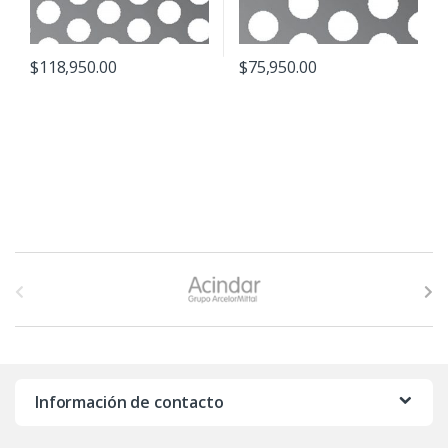
$
118,950.00
$
75,950.00
B
r
a
n
Información de contacto
d