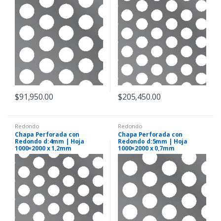
$
91,950.00
$
205,450.00
Redondo
Redondo
Chapa Perforada con
Chapa Perforada con
Redondo d:4mm | Hoja
Redondo d:5mm | Hoja
1000×2000 x 1,2mm
1000×2000 x 0,7mm