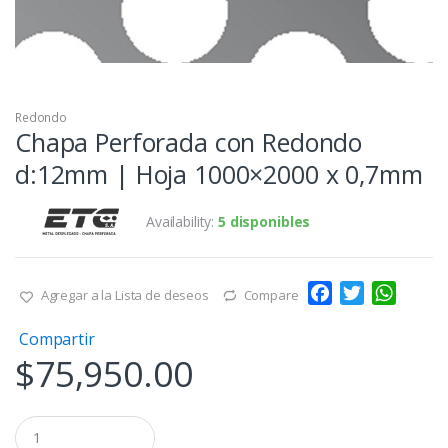
Redondo
Chapa Perforada con Redondo
d:12mm | Hoja 1000×2000 x 0,7mm
Availability:
5 disponibles
F
T
W
Agregar a la Lista de deseos
Compare
a
w
h
Compartir
c
i
a
$
75,950.00
e
t
t
b
t
s
o
e
A
Q
o
r
p
u