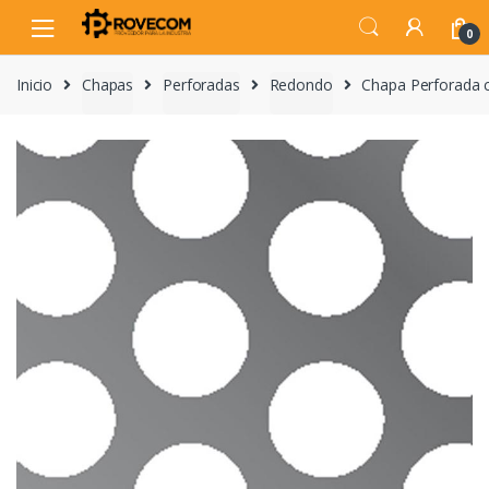
Skip
Skip
to
to
0
navigation
content
Inicio
Chapas
Perforadas
Redondo
Chapa Perforada