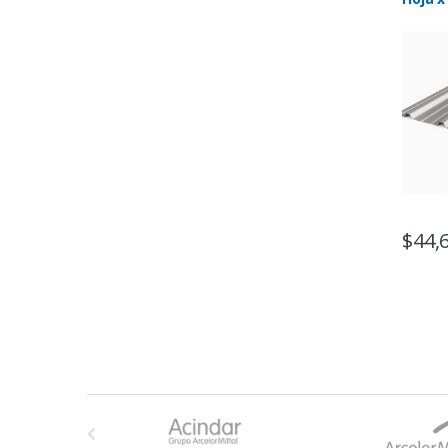
$
44,
B