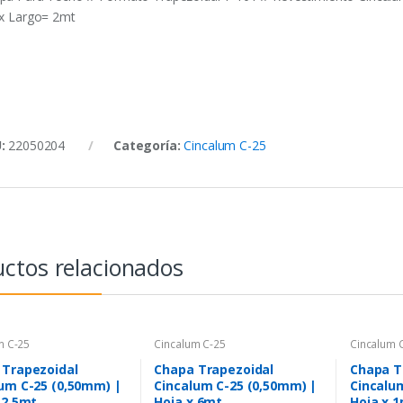
 x Largo= 2mt
U:
22050204
Categoría:
Cincalum C-25
ctos relacionados
m C-25
Cincalum C-25
Cincalum 
 Trapezoidal
Chapa Trapezoidal
Chapa T
um C-25 (0,50mm) |
Cincalum C-25 (0,50mm) |
Cincalu
 2,5mt
Hoja x 6mt
Hoja x 