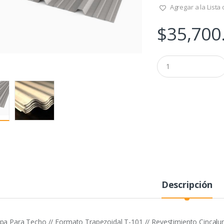
Agregar a la Lista
$
35,700
Q
u
a
n
t
i
t
y
Descripción
pa Para Techo // Formato Trapezoidal T-101 // Revestimiento Cincalu