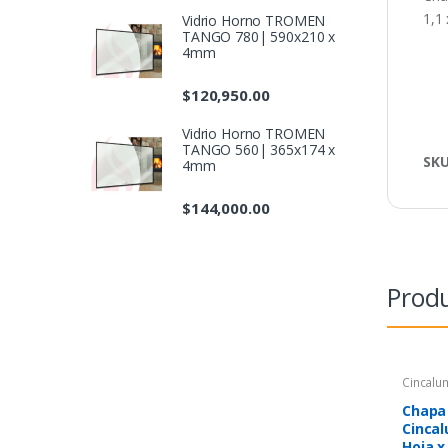
1,1
Vidrio Horno TROMEN
TANGO 780| 590x210 x
4mm
$
120,950.00
Vidrio Horno TROMEN
TANGO 560| 365x174 x
SK
4mm
$
144,000.00
Produ
Cincalu
Chapa
Cincal
Hoja x