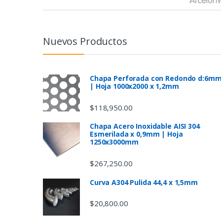
r
a
n
Nuevos Productos
d
s
Chapa Perforada con Redondo d:6m
| Hoja 1000x2000 x 1,2mm
C
$
118,950.00
a
Chapa Acero Inoxidable AISI 304
Esmerilada x 0,9mm | Hoja
r
1250x3000mm
o
$
267,250.00
u
Curva A304 Pulida 44,4 x 1,5mm
s
$
20,800.00
e