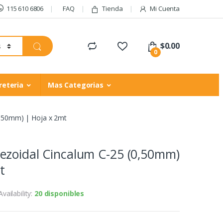
115 610 6806
FAQ
Tienda
Mi Cuenta
$
0.00
0
reteria
Mas Categorias
0,50mm) | Hoja x 2mt
ezoidal Cincalum C-25 (0,50mm)
t
Availability:
20 disponibles