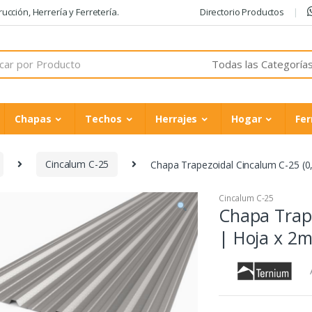
cción, Herrería y Ferretería.
Directorio Productos
Chapas
Techos
Herrajes
Hogar
Fer
Cincalum C-25
Chapa Trapezoidal Cincalum C-25 (
Cincalum C-25
Chapa Trap
| Hoja x 2m