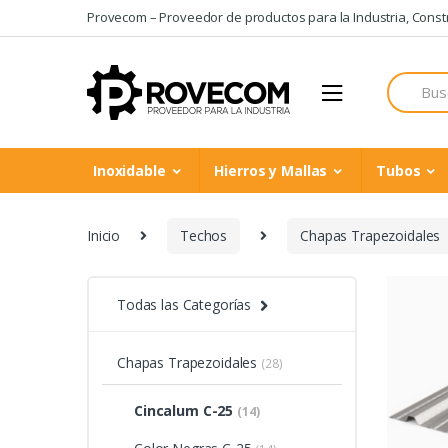
Skip
Skip
Provecom – Proveedor de productos para la Industria, Constru
to
to
navigation
content
Search
for:
Inoxidable
Hierros y Mallas
Tubos
Inicio
Techos
Chapas Trapezoidales
Todas las Categorías
Chapas Trapezoidales
(28)
Cincalum C-25
(14)