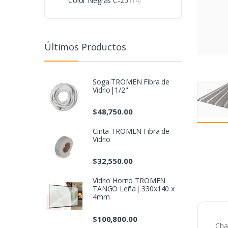
Color Negras C-25
(14)
Últimos Productos
Soga TROMEN Fibra de
Vidrio|1/2"
$
48,750.00
Cinta TROMEN Fibra de
Vidrio
$
32,550.00
Vidrio Horno TROMEN
TANGO Leña| 330x140 x
4mm
$
100,800.00
Cha