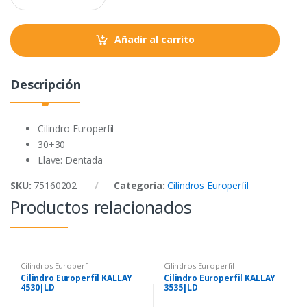
a
k
p
n
t
Añadir al carrito
i
t
y
Descripción
Cilindro Europerfil
30+30
Llave: Dentada
SKU:
75160202
Categoría:
Cilindros Europerfil
Productos relacionados
Cilindros Europerfil
Cilindros Europerfil
Cilindro Europerfil KALLAY
Cilindro Europerfil KALLAY
4530|LD
3535|LD