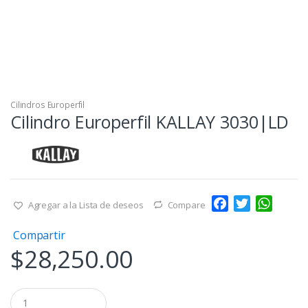
Cilindros Europerfil
Cilindro Europerfil KALLAY 3030|LD
F
T
W
Agregar a la Lista de deseos
Compare
a
w
h
Compartir
c
i
a
$
28,250.00
e
t
t
b
t
s
o
e
A
Q
o
r
p
u