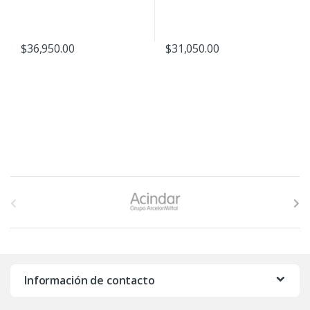
$
36,950.00
$
31,050.00
B
r
a
n
Información de contacto
d