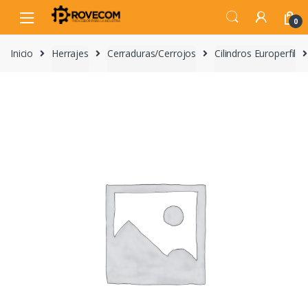
Skip
Skip
to
to
0
navigation
content
Inicio
Herrajes
Cerraduras/Cerrojos
Cilindros Europerfil