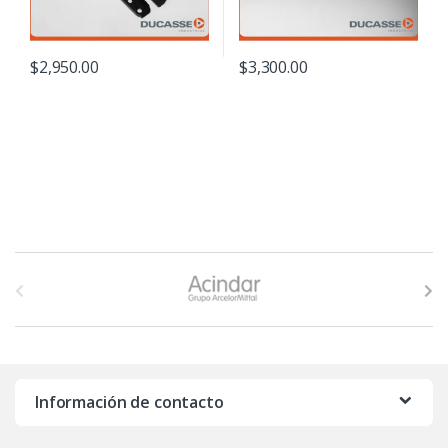
$
2,950.00
$
3,300.00
B
r
a
n
Información de contacto
d