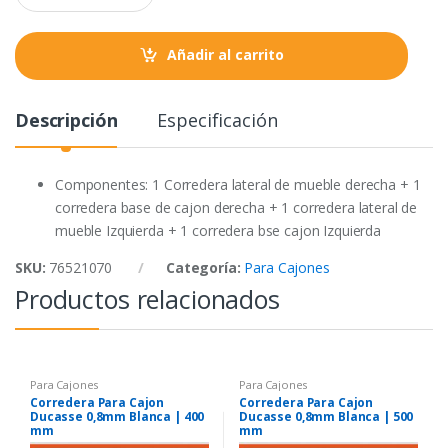
a
k
p
n
t
Añadir al carrito
i
t
y
Descripción
Especificación
Componentes: 1 Corredera lateral de mueble derecha + 1
corredera base de cajon derecha + 1 corredera lateral de
mueble Izquierda + 1 corredera bse cajon Izquierda
SKU:
76521070
Categoría:
Para Cajones
Productos relacionados
Para Cajones
Para Cajones
Corredera Para Cajon
Corredera Para Cajon
Ducasse 0,8mm Blanca | 400
Ducasse 0,8mm Blanca | 500
mm
mm