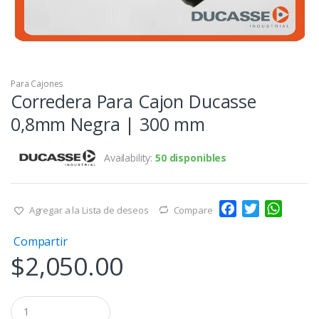
Para Cajones
Corredera Para Cajon Ducasse
0,8mm Negra | 300 mm
Availability:
50 disponibles
F
T
W
Agregar a la Lista de deseos
Compare
a
w
h
Compartir
c
i
a
$
2,050.00
e
t
t
b
t
s
o
e
A
Q
o
r
p
u