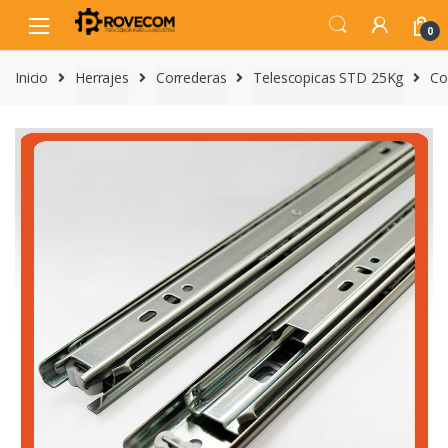
Skip
Skip
to
to
0
navigation
content
Inicio
Herrajes
Correderas
Telescopicas STD 25Kg
Co