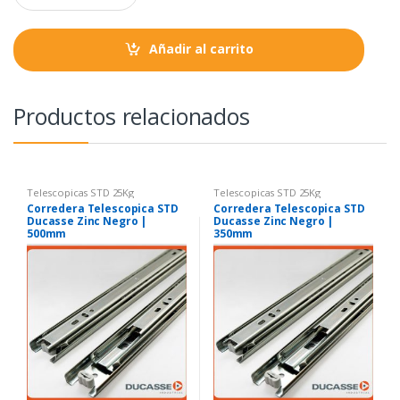
a
k
p
n
t
Añadir al carrito
i
t
y
Productos relacionados
Telescopicas STD 25Kg
Telescopicas STD 25Kg
Corredera Telescopica STD
Corredera Telescopica STD
Ducasse Zinc Negro |
Ducasse Zinc Negro |
500mm
350mm