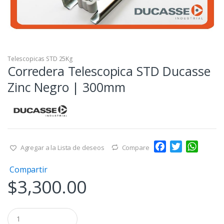
Telescopicas STD 25Kg
Corredera Telescopica STD Ducasse
Zinc Negro | 300mm
F
T
W
Agregar a la Lista de deseos
Compare
a
w
h
Compartir
c
i
a
$
3,300.00
e
t
t
b
t
s
o
e
A
Q
o
r
p
u