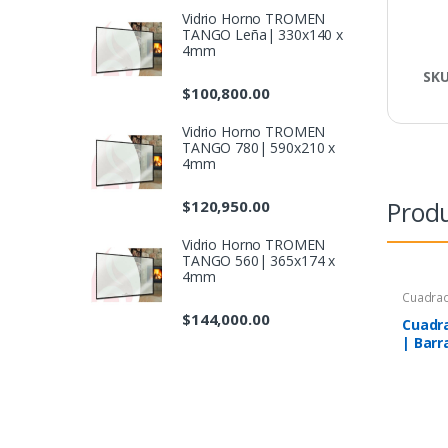
Vidrio Horno TROMEN
TANGO Leña| 330x140 x
4mm
SK
$
100,800.00
Vidrio Horno TROMEN
TANGO 780| 590x210 x
4mm
Produ
$
120,950.00
Vidrio Horno TROMEN
TANGO 560| 365x174 x
4mm
Cuadra
$
144,000.00
Cuadra
| Barr