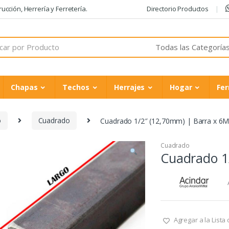
cción, Herrería y Ferretería.
Directorio Productos
Chapas
Techos
Herrajes
Hogar
Fer
o
Cuadrado
Cuadrado 1/2″ (12,70mm) | Barra x 6M
Cuadrado
Cuadrado 1/
Agregar a la Lista