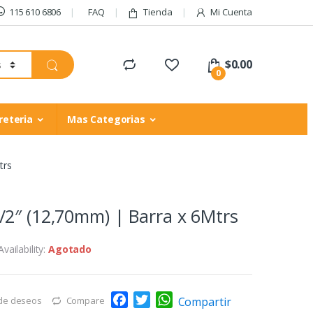
115 610 6806
FAQ
Tienda
Mi Cuenta
$
0.00
0
reteria
Mas Categorias
trs
2″ (12,70mm) | Barra x 6Mtrs
Availability:
Agotado
F
T
W
Compartir
 de deseos
Compare