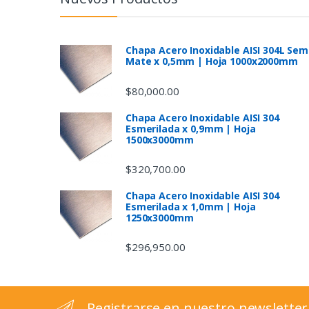
d
s
Chapa Acero Inoxidable AISI 304L Sem
Mate x 0,5mm | Hoja 1000x2000mm
C
$
80,000.00
a
Chapa Acero Inoxidable AISI 304
Esmerilada x 0,9mm | Hoja
r
1500x3000mm
o
$
320,700.00
u
Chapa Acero Inoxidable AISI 304
Esmerilada x 1,0mm | Hoja
s
1250x3000mm
e
$
296,950.00
l
Registrarse en nuestro newsletter