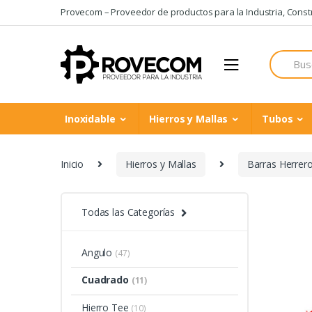
Skip
Skip
Provecom – Proveedor de productos para la Industria, Constru
to
to
navigation
content
Search
for:
Inoxidable
Hierros y Mallas
Tubos
Inicio
Hierros y Mallas
Barras Herrer
Todas las Categorías
Angulo
(47)
Cuadrado
(11)
Hierro Tee
(10)