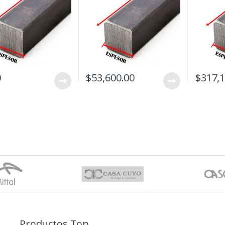
0
$
53,600.00
$
317,
Productos Top