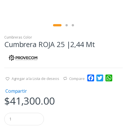
Cumbreras Color
Cumbrera ROJA 25 |2,44 Mt
F
T
W
Agregar a la Lista de deseos
Compare
a
w
h
Compartir
c
i
a
$
41,300.00
e
t
t
b
t
s
o
e
A
Q
o
r
p
u
a
k
p