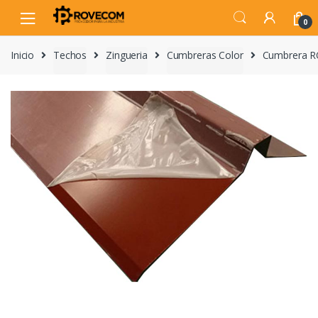
Skip
Skip
to
to
0
navigation
content
Inicio
Techos
Zingueria
Cumbreras Color
Cumbrera R